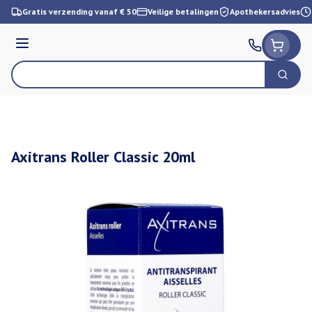
Ga naar de inhoud
Gratis verzending vanaf € 50
Veilige betalingen
Apothekersadvies
Menu
Zoek
Product, merk, categorie...
Axitrans Roller Classic 20ml