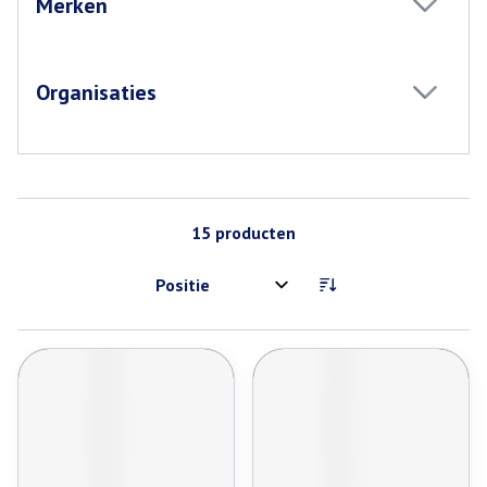
Merken
filter
Organisaties
filter
15
producten
Sorteer op: