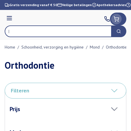
Ga naar de inhoud
Gratis verzending vanaf € 50
Veilige betalingen
Apothekersadvies
Menu
Zoek
Product, merk, categorie...
Home
/
Schoonheid, verzorging en hygiëne
/
Mond
/
Orthodontie
Orthodontie
Filteren
Doorgaan naar productlijst
Prijs
filter