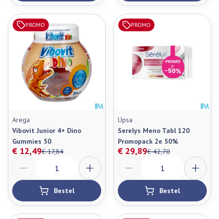
PROMO
PROMO
Arega
Upsa
Vibovit Junior 4+ Dino
Serelys Meno Tabl 120
Gummies 50
Promopack 2e 50%
€ 12,49
€ 29,89
€ 17,84
€ 42,70
Aantal
Aantal
Bestel
Bestel