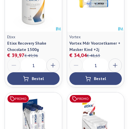
Etixx
Vortex
Etixx Recovery Shake
Vortex Mdr Voorzetkamer +
Chocolate 1500g
Masker Kind +2j
€ 39,97
€ 34,04
€ 49,96
€ 48,63
Aantal
Aantal
Bestel
Bestel
PROMO
PROMO