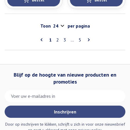
Bestel
Bestel
Toon
per pagina
Pagina's
U lees momenteel pagina
Pagina
Pagina
Pagina
1
2
3
...
5
Blijf op de hoogte van nieuwe producten en
promoties
E-mail adres
Inschrijven
Door op inschrijven te klikken, schrijft u zich in voor onze nieuwsbrief