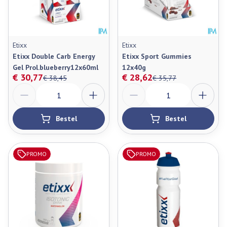
Etixx
Etixx
Etixx Double Carb Energy
Etixx Sport Gummies
Gel Prol.blueberry12x60ml
12x40g
€ 30,77
€ 28,62
€ 38,45
€ 35,77
Aantal
Aantal
Bestel
Bestel
PROMO
PROMO