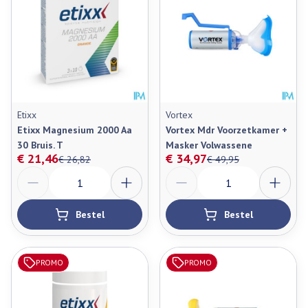
Etixx
Vortex
Etixx Magnesium 2000 Aa
Vortex Mdr Voorzetkamer +
30 Bruis. T
Masker Volwassene
€ 21,46
€ 34,97
€ 26,82
€ 49,95
Aantal
Aantal
Bestel
Bestel
PROMO
PROMO