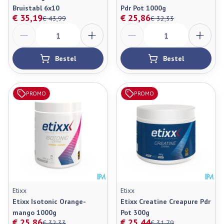
Bruistabl 6x10
Pdr Pot 1000g
€ 35,19
€ 25,86
€ 43,99
€ 32,33
Aantal
Aantal
Bestel
Bestel
PROMO
PROMO
Etixx
Etixx
Etixx Isotonic Orange-
Etixx Creatine Creapure Pdr
mango 1000g
Pot 300g
€ 25,86
€ 25,44
€ 32,33
€ 31,79