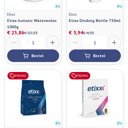
Etixx
Etixx
Etixx Isotonic Watermelon
Etixx Drinking Bottle 750ml
1000g
€ 25,86
€ 3,94
€ 32,33
€ 4,92
Aantal
Aantal
Bestel
Bestel
PROMO
PROMO