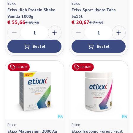
Etixx
Etixx
Etixx High Protein Shake
Etixx Sport Hydro Tabs
Vanilla 1000g
3x15t
€ 55,66
€ 20,67
€ 69,56
€ 25,83
Aantal
Aantal
Bestel
Bestel
PROMO
PROMO
Etixx
Etixx
Etixx Magnesium 2000 Aa
Etixx Isotonic Forest Fruit