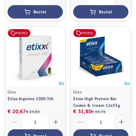
Bestel
Bestel
PROMO
PROMO
Etixx
Etixx
Etixx Arginine 1000 30t
Etixx High Protein Bar
Cookie & Cream 12x55g
€ 20,67
€ 31,80
€ 25,83
€ 39,75
Aantal
Aantal