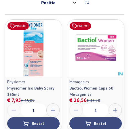
Sorteer op:
PROMO
PROMO
Physiomer
Metagenics
Physiomer Iso Baby Spray
Bactiol Women Caps 30
135ml
Metagenics
€ 7,95
€ 26,56
€ 15,89
€ 33,20
Aantal
Aantal
Bestel
Bestel