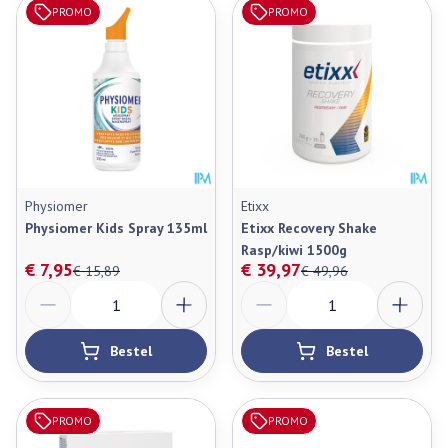
PROMO
PROMO
Physiomer
Etixx
Physiomer Kids Spray 135ml
Etixx Recovery Shake
Rasp/kiwi 1500g
€ 7,95
€ 39,97
€ 15,89
€ 49,96
Aantal
Aantal
Bestel
Bestel
PROMO
PROMO