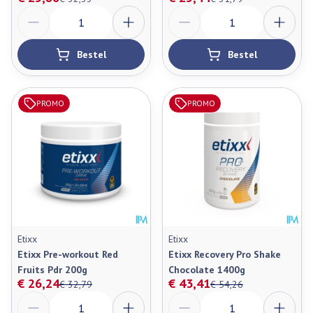
Aantal
Aantal
Bestel
Bestel
PROMO
PROMO
Etixx
Etixx
Etixx Pre-workout Red
Etixx Recovery Pro Shake
Fruits Pdr 200g
Chocolate 1400g
€ 26,24
€ 43,41
€ 32,79
€ 54,26
Aantal
Aantal