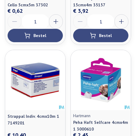
Cello 5cmx5m 37302
15cmx4m 35157
€ 0,62
€ 3,92
Aantal
Aantal
Bestel
Bestel
Hartmann
Strappal Indiv. 4cmx10m 1
Peha Haft Selfcare 4cmx4m
7149201
1 3000610
€ 10,40
€ 2,45