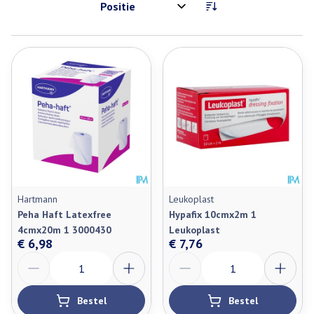
Sorteer op:
Hartmann
Leukoplast
Peha Haft Latexfree
Hypafix 10cmx2m 1
4cmx20m 1 3000430
Leukoplast
€ 6,98
€ 7,76
Aantal
Aantal
Bestel
Bestel