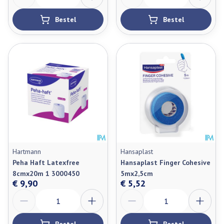
Bestel
Bestel
Hartmann
Hansaplast
Peha Haft Latexfree
Hansaplast Finger Cohesive
8cmx20m 1 3000450
5mx2,5cm
€ 9,90
€ 5,52
Aantal
Aantal