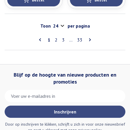
Bestel
Bestel
Toon
per pagina
Pagina's
U lees momenteel pagina
Pagina
Pagina
Pagina
1
2
3
...
33
Blijf op de hoogte van nieuwe producten en
promoties
E-mail adres
Inschrijven
Door op inschrijven te klikken, schrijft u zich in voor onze nieuwsbrief