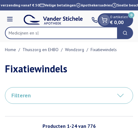
Dia 1 van 1
Ga naar de inhoud
verzending vanaf € 50
Veilige betalingen
Apothekersadvies
Snelle besch
0
0 artikelen
Menu
€ 0,00
Zoek
Product, merk, categorie...
Home
/
Thuiszorg en EHBO
/
Wondzorg
/
Fixatiewindels
Fixatiewindels
Filteren
Producten
1
-
24
van
776