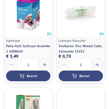
Hartmann
Lohmann Rauscher
Peha Haft Selfcare 8cmx4m
Stellastic Visc Windel Cello
1 3000630
10cmx4m 35232
€ 3,49
€ 0,70
Aantal
Aantal
Bestel
Bestel