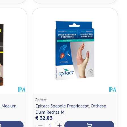
Epitact
, Medium
Epitact Soepele Propriocept. Orthese
Duim Rechts M
€ 32,83
Aantal