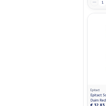
Aantal
Epitact
Epitact S
Duim Rech
€ 32,83