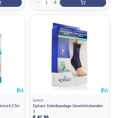
Aantal
Epitact
54cmx4,57m
Epitact Enkelbandage Gewrichtsbanden
3
€ 42,96