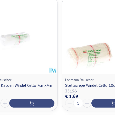
auscher
Lohmann Rauscher
c Katoen Windel Cello 7cmx4m
Stellacrepe Windel Cello 1
35156
€ 1,69
Aantal