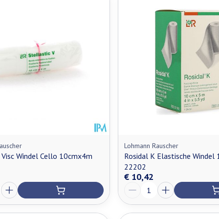
n maximale prijswaarden aan te passen.
auscher
Lohmann Rauscher
c Visc Windel Cello 10cmx4m
Rosidal K Elastische Winde
22202
€ 10,42
Aantal