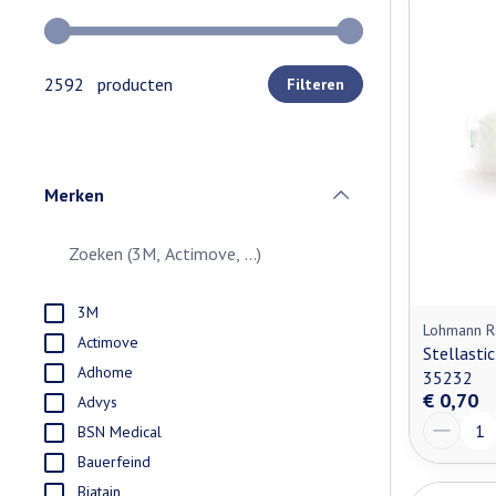
Gebruik de pijltjestoetsen links en rechts om de minimale e
2592 producten
Filteren
Merken
filter
3M
Lohmann R
Actimove
Stellasti
Adhome
35232
€ 0,70
Advys
Aantal
BSN Medical
Bauerfeind
Biatain