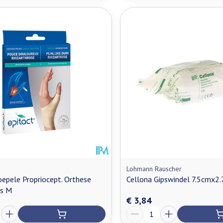
Lohmann Rauscher
oepele Propriocept. Orthese
Cellona Gipswindel 7.5cmx
ks M
€ 3,84
Aantal