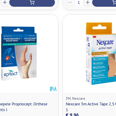
Aantal
3M, Nexcare
oepele Propriocept. Orthese
Nexcare 3m Active Tape 2,
ts l
1
€ 9,96