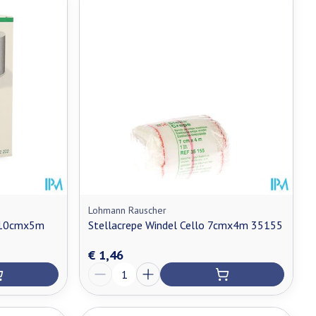
Lohmann Rauscher
l 10cmx5m
Stellacrepe Windel Cello 7cmx4m 35155
€ 1,46
Aantal