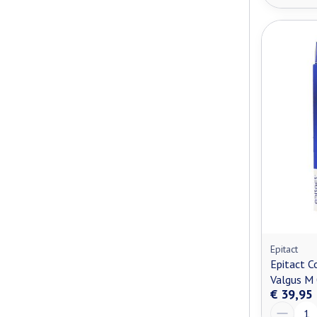
Epitact
Epitact C
Valgus M
€ 39,95
Aantal