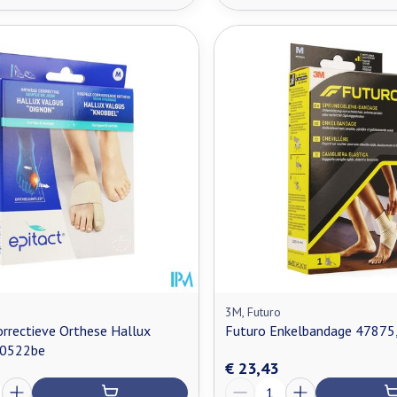
3M, Futuro
orrectieve Orthese Hallux
Futuro Enkelbandage 47875
 0522be
€ 23,43
Aantal