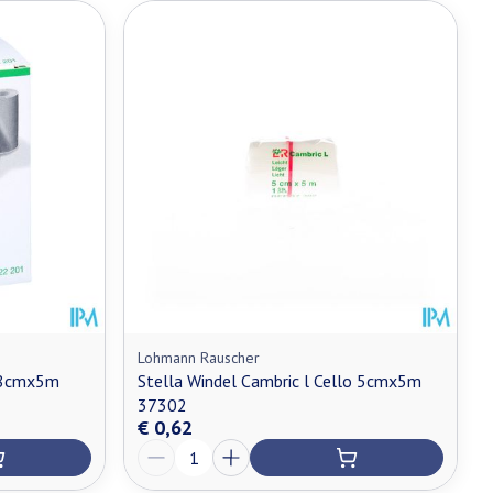
Lohmann Rauscher
l 8cmx5m
Stella Windel Cambric l Cello 5cmx5m
37302
€ 0,62
Aantal