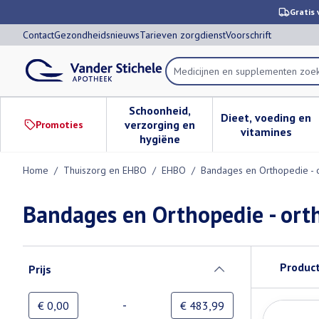
Ga naar de inhoud
Dia 1 van 1
Gratis 
Contact
Gezondheidsnieuws
Tarieven zorgdienst
Voorschrift
Product, merk, categorie...
Schoonheid,
Dieet, voeding en
verzorging en
Promoties
Toon submenu voor Schoonheid,
Toon subm
vitamines
hygiëne
Home
/
Thuiszorg en EHBO
/
EHBO
/
Bandages en Orthopedie - 
Bandages en Orthopedie - ort
Doorgaan naar productlijst
Produc
Prijs
filter
-
Minimumwaarde
Maximale waarde
€ 0,00
€ 483,99