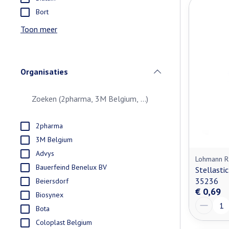
Bort
Toon meer
Organisaties
filter
2pharma
3M Belgium
Advys
Lohmann R
Bauerfeind Benelux BV
Stellasti
35236
Beiersdorf
€ 0,69
Biosynex
Aantal
Bota
Coloplast Belgium