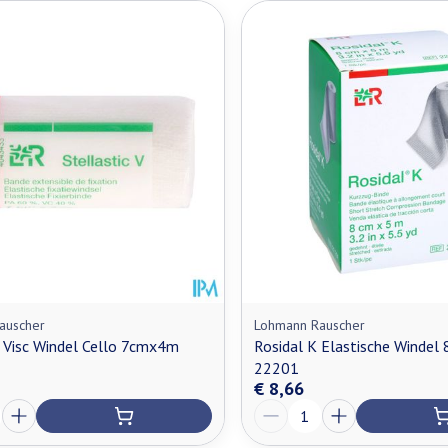
auscher
Lohmann Rauscher
c Visc Windel Cello 7cmx4m
Rosidal K Elastische Winde
22201
€ 8,66
Aantal