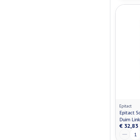
Epitact
Epitact S
Duim Lin
€ 32,83
Aantal