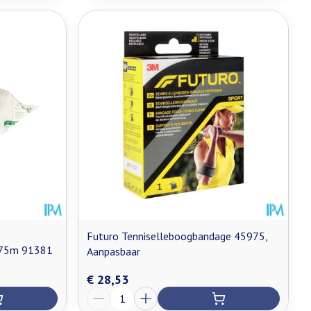
Futuro Tenniselleboogbandage 45975,
2.75m 91381
Aanpasbaar
€ 28,53
Aantal