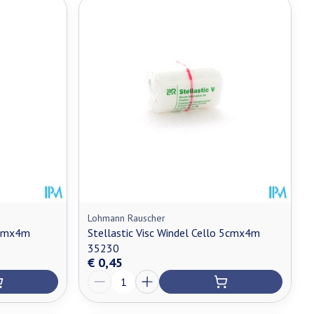
Lohmann Rauscher
0cmx4m
Stellastic Visc Windel Cello 5cmx4m
35230
€ 0,45
Aantal