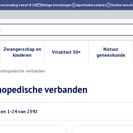
verzending vanaf € 50
Veilige betalingen
Apothekersadvies
Snelle besch
Zwangerschap en
Natuur
Vitaliteit 50+
 verzorging en hygiëne categorie
enu voor Dieet, voeding en vitamines categorie
Toon submenu voor Zwangerschap en kinderen cat
Toon submenu voor Vitaliteit 
Toon subm
kinderen
geneeskunde
orthopedische verbanden
hopedische verbanden
ten
1
-
24
van
2592