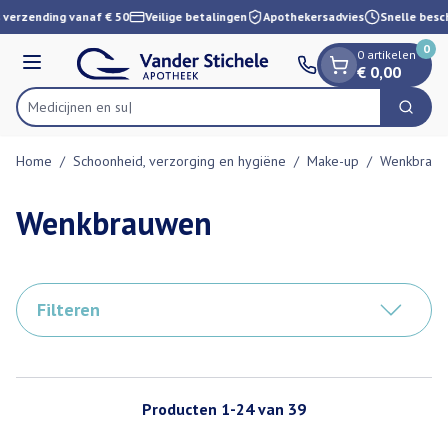
Dia 1 van 1
Ga naar de inhoud
 verzending vanaf € 50
Veilige betalingen
Apothekersadvies
Snelle besch
0
0 artikelen
Menu
€ 0,00
Zoek
Product, merk, categorie...
Home
/
Schoonheid, verzorging en hygiëne
/
Make-up
/
Wenkbrau
Wenkbrauwen
Filteren
Producten
1
-
24
van
39