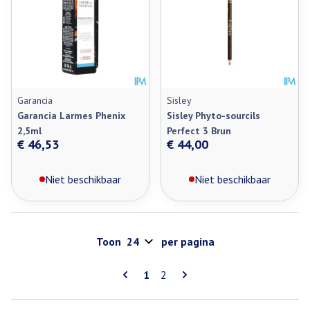
Garancia
Sisley
Garancia Larmes Phenix
Sisley Phyto-sourcils
2,5ml
Perfect 3 Brun
€ 46,53
€ 44,00
Niet beschikbaar
Niet beschikbaar
Toon
per pagina
Pagina's
U lees momenteel pagina
Pagina
1
2