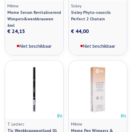
Même
Sisley
Meme Serum Revitaliserend
Sisley Phyto-sourcils
Wimpers&wenkbrauwen
Perfect 2 Chatain
6ml
€ 24,15
€ 44,00
Niet beschikbaar
Niet beschikbaar
T. Leclerc
Même
Tlc Wenkbrauwpotlood 01
Meme Pen Wimpers &