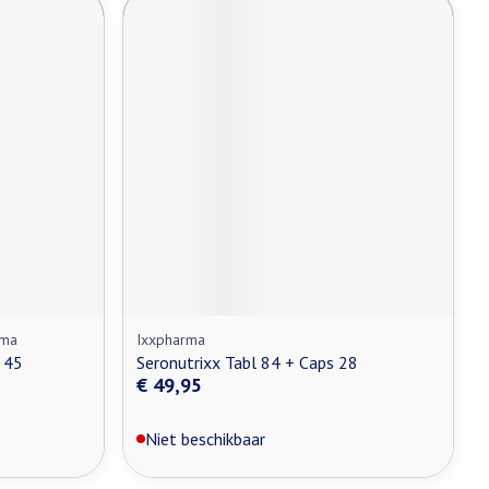
rma
Ixxpharma
 45
Seronutrixx Tabl 84 + Caps 28
€ 49,95
Niet beschikbaar