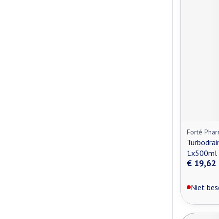
Forté Pha
Turbodrai
1x500ml
€ 19,62
Niet bes