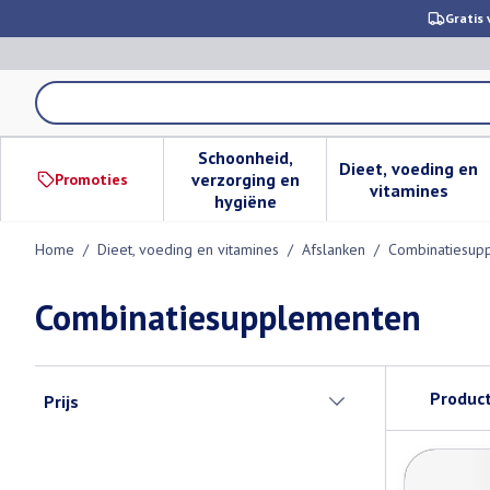
Ga naar de inhoud
Gratis 
Product, merk, categorie...
Schoonheid,
Dieet, voeding en
verzorging en
Promoties
Toon submenu voor Schoonheid,
Toon subm
vitamines
hygiëne
Home
/
Dieet, voeding en vitamines
/
Afslanken
/
Combinatiesup
Combinatiesupplementen
Doorgaan naar productlijst
Produc
Prijs
filter