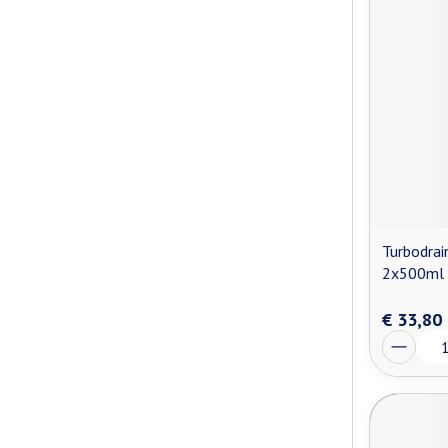
Turbodrai
2x500ml
€ 33,80
Aantal