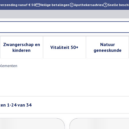
verzending vanaf € 50
Veilige betalingen
Apothekersadvies
Snelle besch
Zwangerschap en
Natuur
Vitaliteit 50+
 verzorging en hygiëne categorie
enu voor Dieet, voeding en vitamines categorie
Toon submenu voor Zwangerschap en kinderen cat
Toon submenu voor Vitaliteit 
Toon subm
kinderen
geneeskunde
plementen
ten
1
-
24
van
34