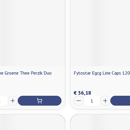
ne Groene Thee Perzik Duo
Fytostar Egcg Line Caps 120
€ 56,18
Aantal