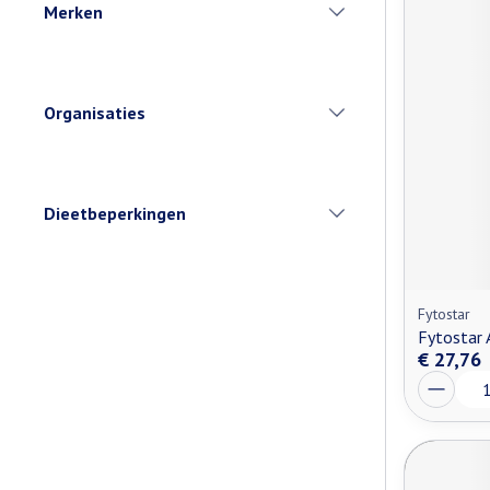
Merken
filter
Organisaties
filter
Dieetbeperkingen
filter
Fytostar
Fytostar 
€ 27,76
Aantal