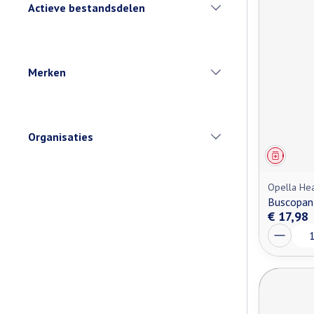
Actieve bestandsdelen
filter
Merken
filter
Organisaties
filter
Genees
Opella Hea
Buscopan
€ 17,98
Aantal