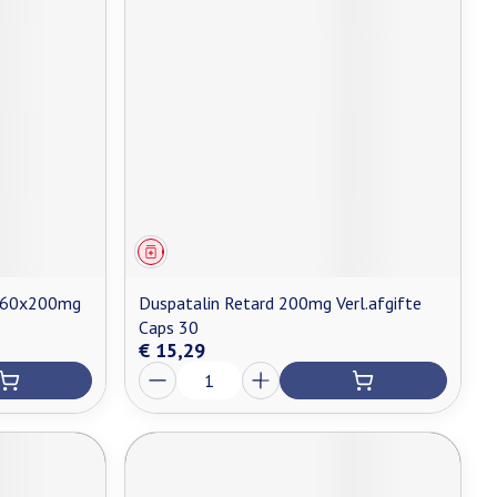
Geneesmiddel
s 60x200mg
Duspatalin Retard 200mg Verl.afgifte
Caps 30
€ 15,29
Aantal