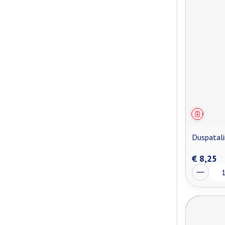
Genees
Duspatal
€ 8,25
Aantal