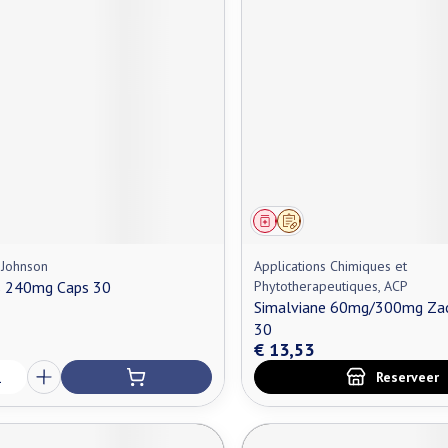
middel
Geneesmiddel
Op voorschrift
 Johnson
Applications Chimiques et
 240mg Caps 30
Phytotherapeutiques, ACP
Simalviane 60mg/300mg Za
30
€ 13,53
Reserveer