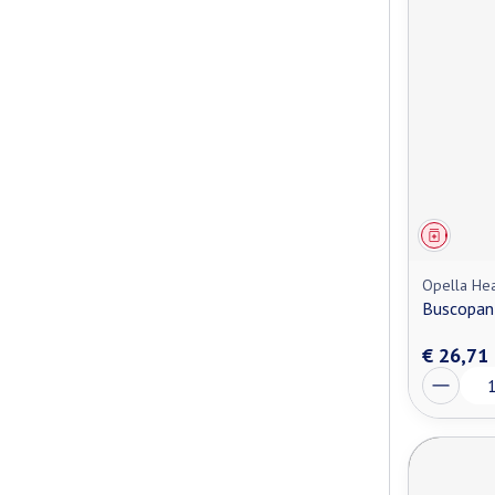
Genees
Opella Hea
Buscopan
€ 26,71
Aantal