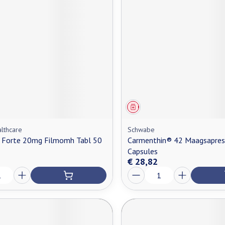
middel
Geneesmiddel
lthcare
Schwabe
 Forte 20mg Filmomh Tabl 50
Carmenthin® 42 Maagsapresi
Capsules
€ 28,82
Aantal