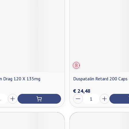
middel
Geneesmiddel
in Drag 120 X 135mg
Duspatalin Retard 200 Cap
€ 24,48
Aantal