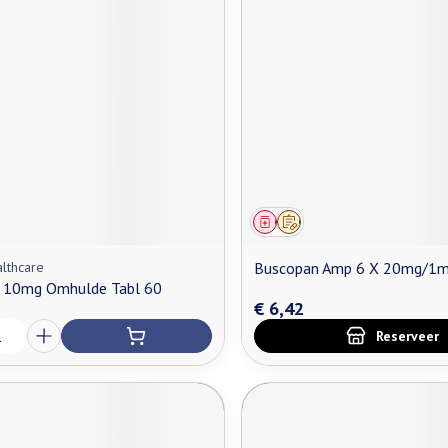
middel
Geneesmiddel
Op voorschrift
lthcare
Buscopan Amp 6 X 20mg/1m
 10mg Omhulde Tabl 60
€ 6,42
Reserveer