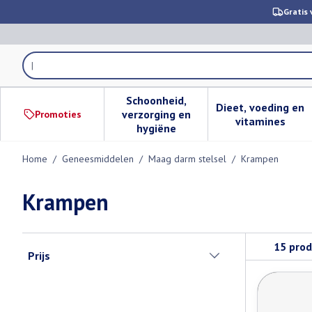
Ga naar de inhoud
Gratis 
Product, merk, categorie...
Schoonheid,
Dieet, voeding en
verzorging en
Promoties
Toon submenu voor Schoonheid,
Toon subm
vitamines
hygiëne
Home
/
Geneesmiddelen
/
Maag darm stelsel
/
Krampen
Krampen
Doorgaan naar productlijst
15
prod
Prijs
filter