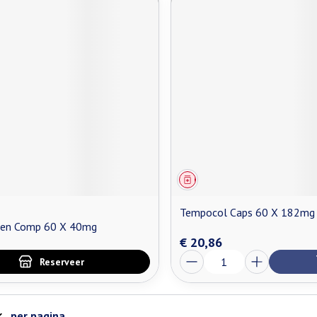
middel
oorschrift
Geneesmiddel
Tempocol Caps 60 X 182mg
en Comp 60 X 40mg
€ 20,86
Aantal
Reserveer
per pagina