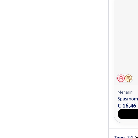
Genees
Op v
Menarini
Spasmom
€ 16,46
Toon