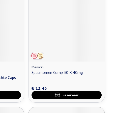
Geneesmiddel
Op voorschrift
Menarini
Spasmomen Comp 30 X 40mg
chte Caps
€ 12,43
Reserveer