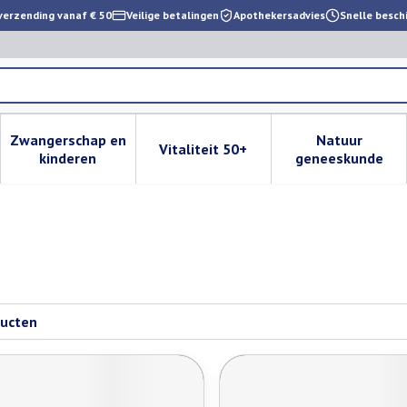
verzending vanaf € 50
Veilige betalingen
Apothekersadvies
Snelle besch
Zwangerschap en
Natuur
Vitaliteit 50+
 verzorging en hygiëne categorie
enu voor Dieet, voeding en vitamines categorie
Toon submenu voor Zwangerschap en kinderen cat
Toon submenu voor Vitaliteit 
Toon subm
kinderen
geneeskunde
ucten