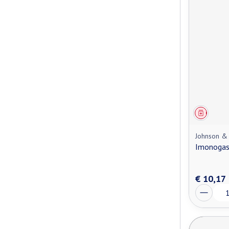
Genees
Johnson &
Imonogas
€ 10,17
Aantal