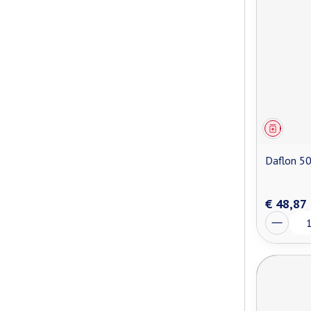
Genees
Daflon 5
€ 48,87
Aantal