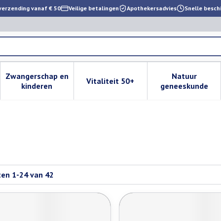
verzending vanaf € 50
Veilige betalingen
Apothekersadvies
Snelle besch
Zwangerschap en
Natuur
Vitaliteit 50+
 verzorging en hygiëne categorie
enu voor Dieet, voeding en vitamines categorie
Toon submenu voor Zwangerschap en kinderen cat
Toon submenu voor Vitaliteit 
Toon subm
kinderen
geneeskunde
ten
1
-
24
van
42