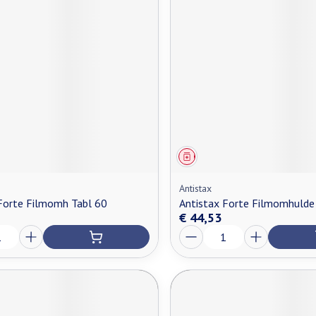
middel
Geneesmiddel
Antistax
Forte Filmomh Tabl 60
Antistax Forte Filmomhulde
€ 44,53
Aantal