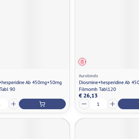
middel
Geneesmiddel
Aurobindo
+hesperidine Ab 450mg+50mg
Diosmine+hesperidine Ab 
Tabl 90
Filmomh Tabl120
€ 26,13
Aantal