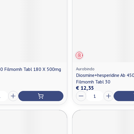
middel
Geneesmiddel
00 Filmomh Tabl 180 X 500mg
Aurobindo
Diosmine+hesperidine Ab 
Filmomh Tabl 30
€ 12,35
Aantal