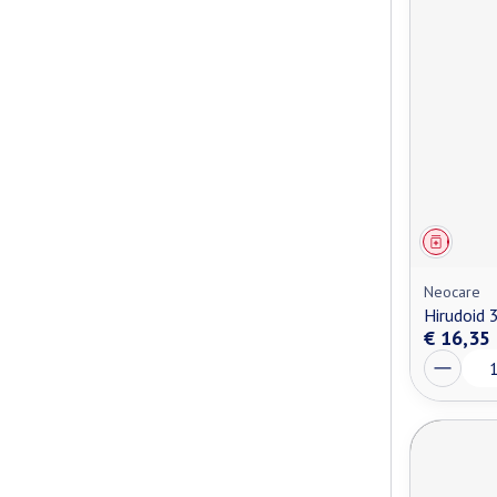
Genees
Neocare
Hirudoid
€ 16,35
Aantal