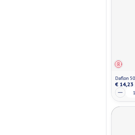
Genees
Daflon 5
€ 14,23
Aantal