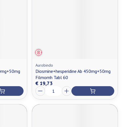
Geneesmiddel
Aurobindo
450mg+50mg
Diosmine+hesperidine Ab 450mg+50mg
Filmomh Tabl 60
€ 19,73
Aantal