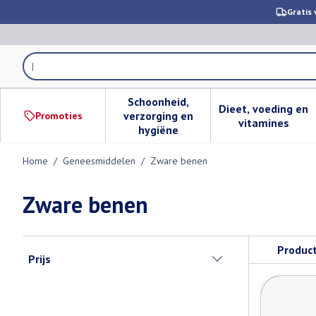
Ga naar de inhoud
Gratis 
Product, merk, categorie...
Schoonheid,
Dieet, voeding en
verzorging en
Promoties
Toon submenu voor Schoonheid,
Toon subm
vitamines
hygiëne
Home
/
Geneesmiddelen
/
Zware benen
Zware benen
Doorgaan naar productlijst
Produc
Prijs
filter