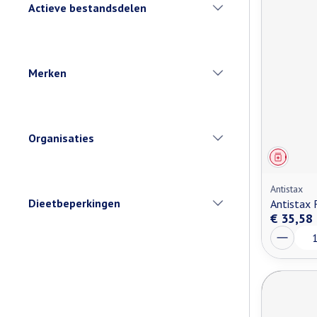
Actieve bestandsdelen
filter
Merken
filter
Organisaties
filter
Genees
Antistax
Dieetbeperkingen
Antistax 
filter
€ 35,58
Aantal