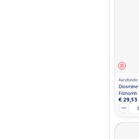
Genees
Aurobindo
Diosmine
Filmomh 
€ 29,53
Aantal