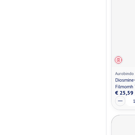
Genees
Aurobindo
Diosmine
Filmomh 
€ 25,59
Aantal