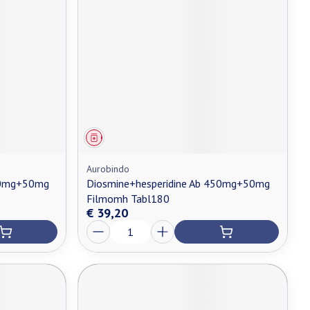
Geneesmiddel
Aurobindo
450mg+50mg
Diosmine+hesperidine Ab 450mg+50mg
Filmomh Tabl180
€ 39,20
Aantal