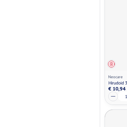
Genees
Neocare
Hirudoid
€ 10,94
Aantal