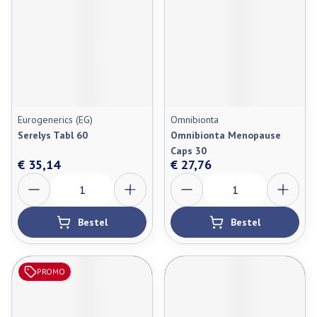
Eurogenerics (EG)
Omnibionta
Serelys Tabl 60
Omnibionta Menopause
Caps 30
€ 35,14
€ 27,76
Aantal
Aantal
Bestel
Bestel
PROMO