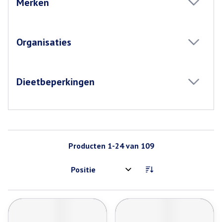
Merken
filter
Organisaties
filter
Dieetbeperkingen
filter
Producten
1
-
24
van
109
Sorteer op: