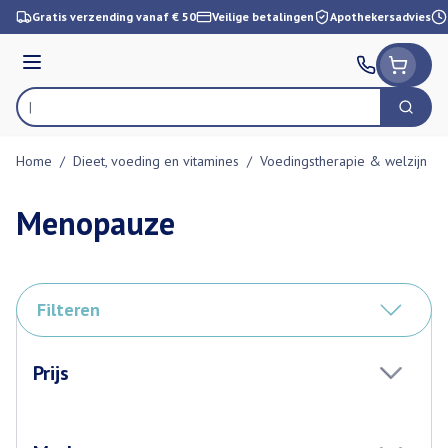
Ga naar de inhoud
Gratis verzending vanaf € 50
Veilige betalingen
Apothekersadvies
Menu
Zoek
Product, merk, categorie...
Home
/
Dieet, voeding en vitamines
/
Voedingstherapie & welzijn
/
Menopauze
Filteren
Doorgaan naar productlijst
Prijs
filter