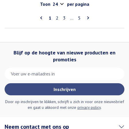
Toon
per pagina
Pagina's
U lees momenteel pagina
Pagina
Pagina
Pagina
1
2
3
...
5
Blijf op de hoogte van nieuwe producten en
promoties
E-mail adres
Inschrijven
Door op inschrijven te klikken, schrijft u zich in voor onze nieuwsbrief
en gaat u akkoord met onze
privacy policy
.
Neem contact met ons op