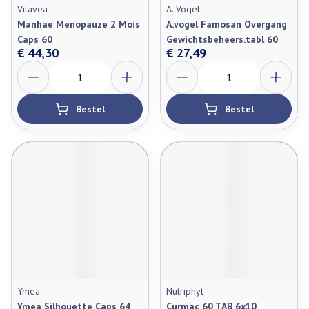
Vitavea
A. Vogel
Manhae Menopauze 2 Mois
A.vogel Famosan Overgang
Caps 60
Gewichtsbeheers.tabl 60
€ 44,30
€ 27,49
Aantal
Aantal
Bestel
Bestel
Ymea
Nutriphyt
Ymea Silhouette Caps 64
Curmac 60 TAB 6x10