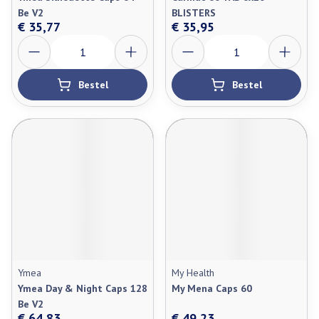
Be V2
BLISTERS
€ 35,77
€ 35,95
Aantal
Aantal
Bestel
Bestel
Ymea
My Health
Ymea Day & Night Caps 128
My Mena Caps 60
Be V2
€ 64,83
€ 49,23