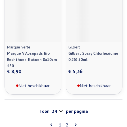
Marque Verte
Gilbert
Marque V Absopads Bio
Gilbert Spray Chlorhexidine
Rechthoek. Katoen 8x10cm
0,2% 50ml
180
€ 8,90
€ 5,36
Niet beschikbaar
Niet beschikbaar
Toon
per pagina
Pagina's
U lees momenteel pagina
Pagina
1
2