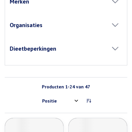
Merken
filter
Organisaties
filter
Dieetbeperkingen
filter
Producten
1
-
24
van
47
Sorteer op: