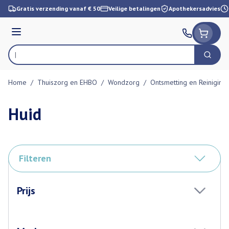
Ga naar de inhoud
Gratis verzending vanaf € 50
Veilige betalingen
Apothekersadvies
Menu
Zoek
Product, merk, categorie...
Home
/
Thuiszorg en EHBO
/
Wondzorg
/
Ontsmetting en Reiniging
Huid
Filteren
Doorgaan naar productlijst
Prijs
filter