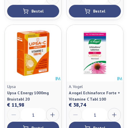
Bestel
Bestel
Upsa
A. Vogel
Upsa C Energy 1000mg
A.vogel Echinaforce Forte +
Bruistabl 20
Vitamine C Tabl 100
€ 11,98
€ 38,74
Aantal
Aantal