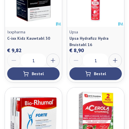
Ixxpharma
Upsa
C-ixx Kidz Kauwtabl 30
Upsa Hydrafizz Hydra
Bruistabl 16
€ 9,82
€ 8,90
Aantal
Aantal
Bestel
Bestel