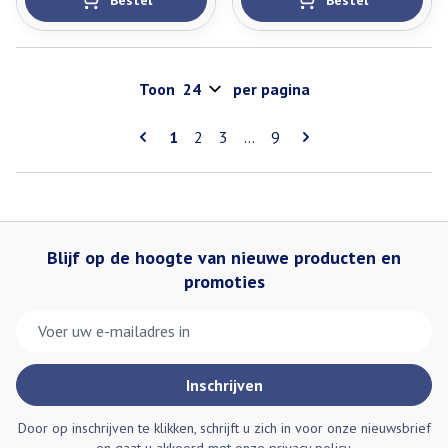
Bestel
Bestel
Toon
per pagina
Pagina's
U lees momenteel pagina
Pagina
Pagina
Pagina
1
2
3
...
9
Blijf op de hoogte van nieuwe producten en
promoties
E-mail adres
Inschrijven
Door op inschrijven te klikken, schrijft u zich in voor onze nieuwsbrief