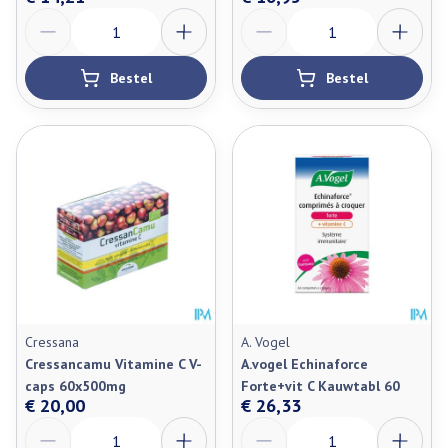
Aantal
Aantal
Bestel
Bestel
Cressana
A. Vogel
Cressancamu Vitamine C V-
A.vogel Echinaforce
caps 60x500mg
Forte+vit C Kauwtabl 60
€ 20,00
€ 26,33
Aantal
Aantal