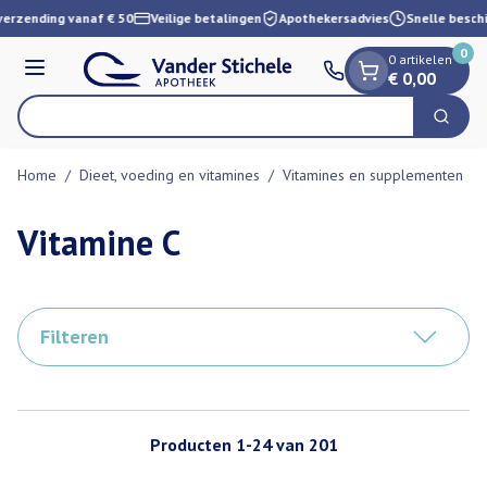
Dia 1 van 1
Ga naar de inhoud
rzending vanaf € 50
Veilige betalingen
Apothekersadvies
Snelle beschik
0
0 artikelen
Menu
€ 0,00
Vind s
Zoek
Product, merk, categorie...
Home
/
Dieet, voeding en vitamines
/
Vitamines en supplementen
/
Vitamine C
Filteren
Producten
1
-
24
van
201