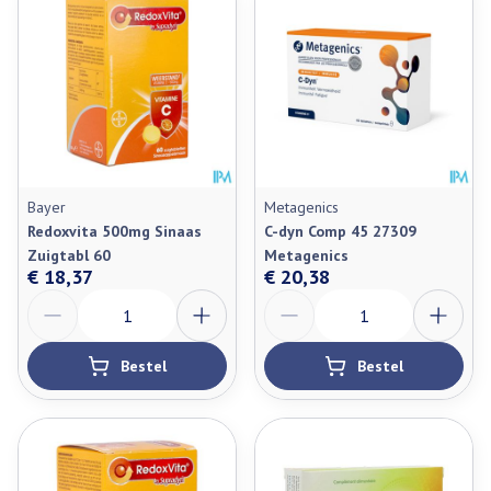
Bayer
Metagenics
Redoxvita 500mg Sinaas
C-dyn Comp 45 27309
Zuigtabl 60
Metagenics
€ 18,37
€ 20,38
Aantal
Aantal
Bestel
Bestel