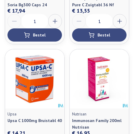
Soria Bg300 Caps 24
Pure C Zuigtabl 36 Nf
€ 17,94
€ 13,55
Aantal
Aantal
Bestel
Bestel
Upsa
Nutrisan
Upsa C 1000mg Bruistabl 40
Immunosan Family 200ml
Nutrisan
€ 14,21
€ 16,95