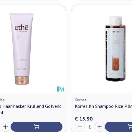
the
Korres
s Haarmasker Krullend Golvend
Korres Kh Shampoo Rice P&
ml
€ 15,90
Aantal