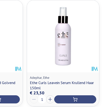
Adephar, Ethe
d Golvend
Ethe Curls Leavein Serum Krullend Haar
150ml
€ 23,50
Aantal