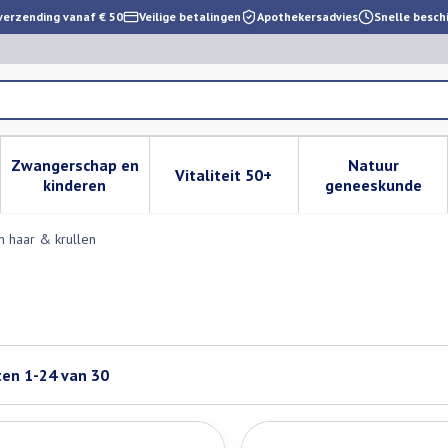
verzending vanaf € 50
Veilige betalingen
Apothekersadvies
Snelle besch
Zwangerschap en
Natuur
Vitaliteit 50+
 verzorging en hygiëne categorie
enu voor Dieet, voeding en vitamines categorie
Toon submenu voor Zwangerschap en kinderen cat
Toon submenu voor Vitaliteit 
Toon subm
kinderen
geneeskunde
jn haar & krullen
ten
1
-
24
van
30