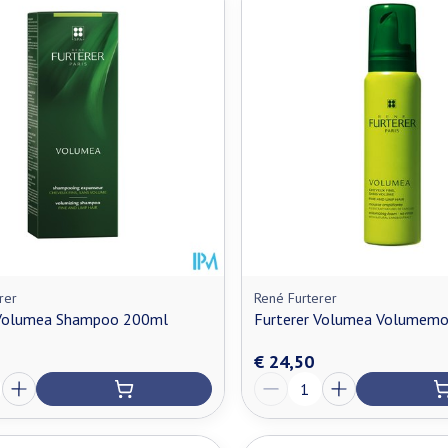
n maximale prijswaarden aan te passen.
rer
René Furterer
 Volumea Shampoo 200ml
Furterer Volumea Volumem
€ 24,50
Aantal