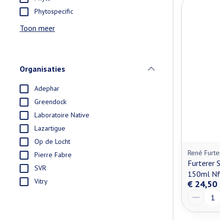
Phytospecific
Toon meer
Organisaties
filter
Adephar
Greendock
Laboratoire Native
Lazartigue
Op de Locht
René Furte
Pierre Fabre
Furterer 
SVR
150ml N
Vitry
€ 24,50
Aantal