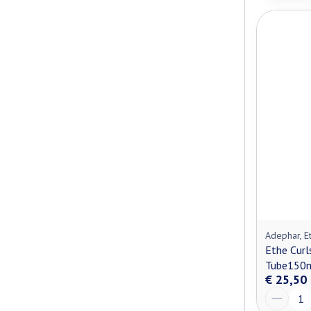
Adephar, E
Ethe Curl
Tube150
€ 25,50
Aantal