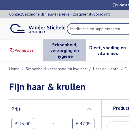
Ga naar de inhoud
Dia 1 van 1
Gratis 
Contact
Gezondheidsnieuws
Tarieven zorgdienst
Voorschrift
Product, merk, categorie...
Schoonheid,
Dieet, voeding en
verzorging en
Promoties
Toon submenu voor Schoonheid,
Toon subm
vitamines
hygiëne
Home
/
Schoonheid, verzorging en hygiëne
/
Haar en Hoofd
/
Fi
Fijn haar & krullen
Doorgaan naar productlijst
Produc
Prijs
filter
-
Minimumwaarde
Maximale waarde
€ 13,00
€ 47,99