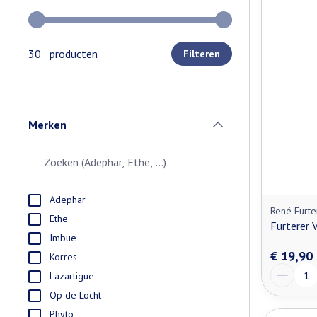
Gebruik de pijltjestoetsen links en rechts om de minimale e
30 producten
Filteren
Merken
filter
Adephar
René Furte
Ethe
Furterer
Imbue
€ 19,90
Korres
Aantal
Lazartigue
Op de Locht
Phyto