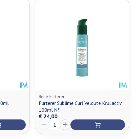
René Furterer
50ml
Furterer Sublime Curl Veloute Krul.activ.
100ml Nf
€ 24,00
Aantal