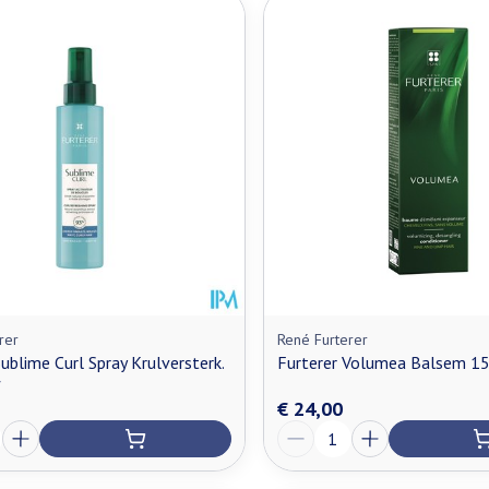
rer
René Furterer
Sublime Curl Spray Krulversterk.
Furterer Volumea Balsem 1
f
€ 24,00
Aantal