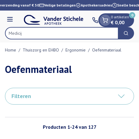
Dia 1 van 1
Ga naar de inhoud
verzending vanaf € 50
Veilige betalingen
Apothekersadvies
Snelle besch
0
0 artikelen
Menu
€ 0,00
Zoek
Product, merk, categorie...
Home
/
Thuiszorg en EHBO
/
Ergonomie
/
Oefenmateriaal
Oefenmateriaal
Filteren
Producten
1
-
24
van
127