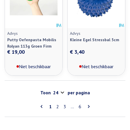
Advys
Advys
Putty Oefenpasta Mobilis
Kleine Egel Stressbal 5cm
Rolyan 113g Groen Firm
€ 19,00
€ 3,40
Niet beschikbaar
Niet beschikbaar
Toon
per pagina
Pagina's
U lees momenteel pagina
Pagina
Pagina
Pagina
1
2
3
...
6