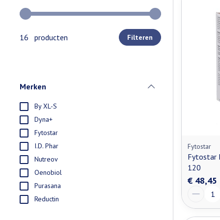
Gebruik de pijltjestoetsen links en rechts om de minimale e
16 producten
Filteren
Merken
filter
By XL-S
Dyna+
Fytostar
I.D. Phar
Fytostar
Fytostar 
Nutreov
120
Oenobiol
€ 48,45
Purasana
Aantal
Reductin