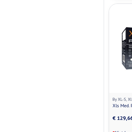
By XL-S, X
Xls Med.
€ 129,6