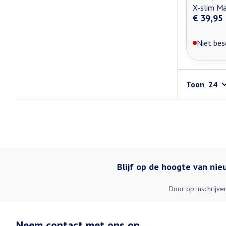
X-slim Ma
€ 39,95
Niet bes
Toon
Blijf op de hoogte van ni
Door op inschrijve
Neem contact met ons op