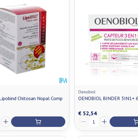
n maximale prijswaarden aan te passen.
Oenobiol
Lipobind Chitosan Nopal Comp
OENOBIOL BINDER 3IN1+ 6
€ 52,54
Aantal