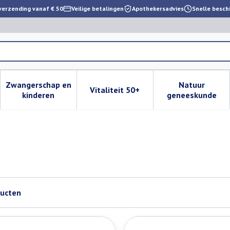
verzending vanaf € 50
Veilige betalingen
Apothekersadvies
Snelle besch
Zwangerschap en
Natuur
Vitaliteit 50+
 verzorging en hygiëne categorie
enu voor Dieet, voeding en vitamines categorie
Toon submenu voor Zwangerschap en kinderen cat
Toon submenu voor Vitaliteit 
Toon subm
kinderen
geneeskunde
ucten