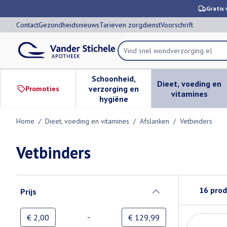
Ga naar de inhoud
Dia 1 van 1
Gratis 
Contact
Gezondheidsnieuws
Tarieven zorgdienst
Voorschrift
Product, merk, categorie...
Schoonheid,
Dieet, voeding en
verzorging en
Promoties
Toon submenu voor Schoonheid,
Toon subm
vitamines
hygiëne
Home
/
Dieet, voeding en vitamines
/
Afslanken
/
Vetbinders
Vetbinders
Doorgaan naar productlijst
16
prod
Prijs
filter
-
Minimumwaarde
Maximale waarde
€ 2,00
€ 129,99