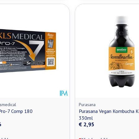
lsmedical
Purasana
 Pro-7 Comp 180
Purasana Vegan Kombucha K
330ml
6
€ 2,95