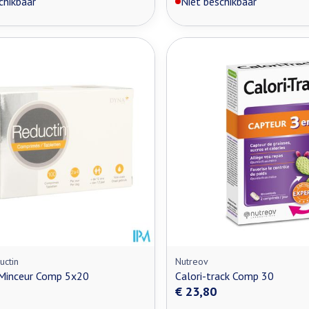
chikbaar
Niet beschikbaar
uctin
Nutreov
 Minceur Comp 5x20
Calori-track Comp 30
€ 23,80