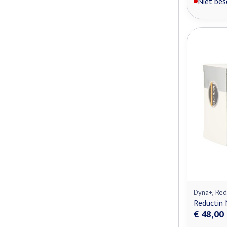
Niet bes
Dyna+, Red
Reductin
€ 48,00