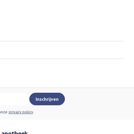
Inschrijven
 onze
privacy policy
.
 apotheek