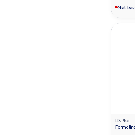
Niet bes
I.D. Phar
Formolin