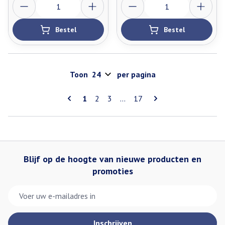
Bestel
Bestel
Toon
per pagina
Pagina's
U lees momenteel pagina
Pagina
Pagina
Pagina
1
2
3
...
17
Blijf op de hoogte van nieuwe producten en
promoties
E-mail adres
Inschrijven