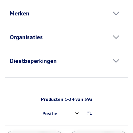
Merken
filter
Organisaties
filter
Dieetbeperkingen
filter
Producten
1
-
24
van
393
Sorteer op: