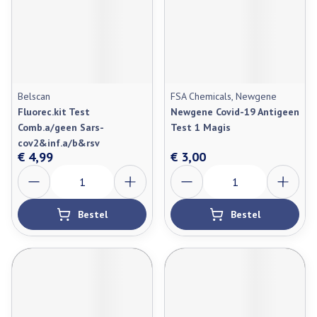
Belscan
FSA Chemicals, Newgene
Fluorec.kit Test
Newgene Covid-19 Antigeen
Comb.a/geen Sars-
Test 1 Magis
cov2&inf.a/b&rsv
€ 4,99
€ 3,00
Aantal
Aantal
Bestel
Bestel