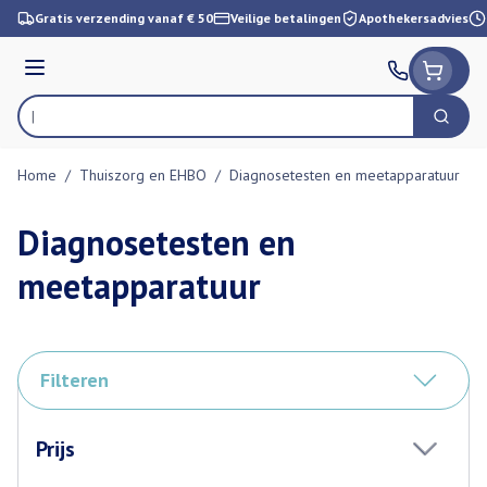
Ga naar de inhoud
Gratis verzending vanaf € 50
Veilige betalingen
Apothekersadvies
Menu
Zoek
Product, merk, categorie...
Home
/
Thuiszorg en EHBO
/
Diagnosetesten en meetapparatuur
Diagnosetesten en
meetapparatuur
Filteren
Doorgaan naar productlijst
Prijs
filter