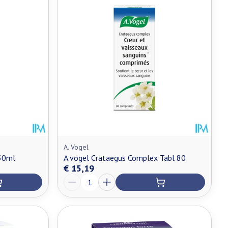
A. Vogel
50ml
A.vogel Crataegus Complex Tabl 80
€ 15,19
Aantal