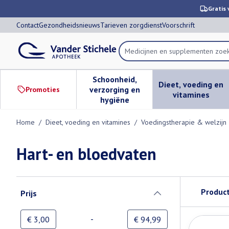
Ga naar de inhoud
Dia 1 van 1
Gratis 
Contact
Gezondheidsnieuws
Tarieven zorgdienst
Voorschrift
Product, merk, categorie...
Schoonheid,
Dieet, voeding en
verzorging en
Promoties
Toon submenu voor Schoonheid,
Toon subm
vitamines
hygiëne
Home
/
Dieet, voeding en vitamines
/
Voedingstherapie & welzijn
Hart- en bloedvaten
Doorgaan naar productlijst
Produc
Prijs
filter
-
Minimumwaarde
Maximale waarde
€ 3,00
€ 94,99