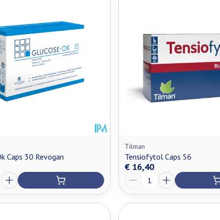
n maximale prijswaarden aan te passen.
Tilman
Ok Caps 30 Revogan
Tensiofytol Caps 56
€ 16,40
Aantal