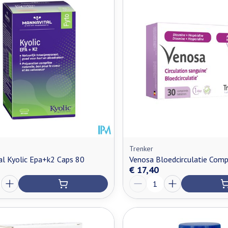
Trenker
l Kyolic Epa+k2 Caps 80
Venosa Bloedcirculatie Comp
€ 17,40
Aantal