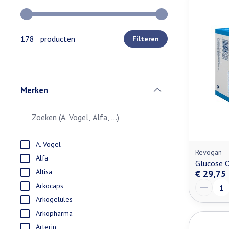
Gebruik de pijltjestoetsen links en rechts om de minimale e
178 producten
Filteren
Merken
filter
A. Vogel
Revogan
Alfa
Glucose 
Altisa
€ 29,75
Aantal
Arkocaps
Arkogelules
Arkopharma
Arterin