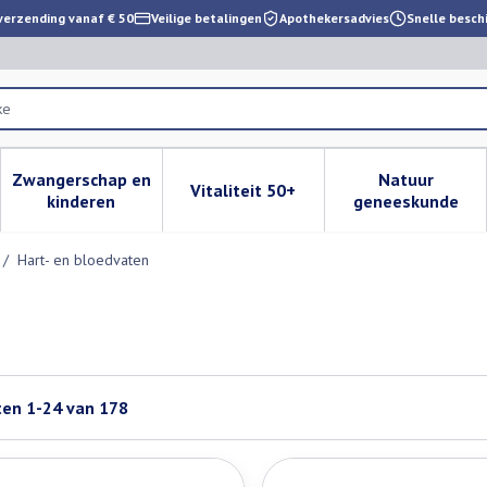
verzending vanaf € 50
Veilige betalingen
Apothekersadvies
Snelle besch
Zwangerschap en
Natuur
Vitaliteit 50+
 verzorging en hygiëne categorie
enu voor Dieet, voeding en vitamines categorie
Toon submenu voor Zwangerschap en kinderen cat
Toon submenu voor Vitaliteit 
Toon subm
kinderen
geneeskunde
/
Hart- en bloedvaten
ten
1
-
24
van
178