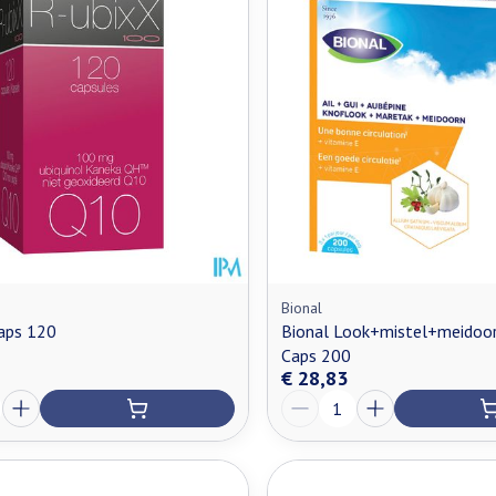
Bional
aps 120
Bional Look+mistel+meidoor
Caps 200
€ 28,83
Aantal