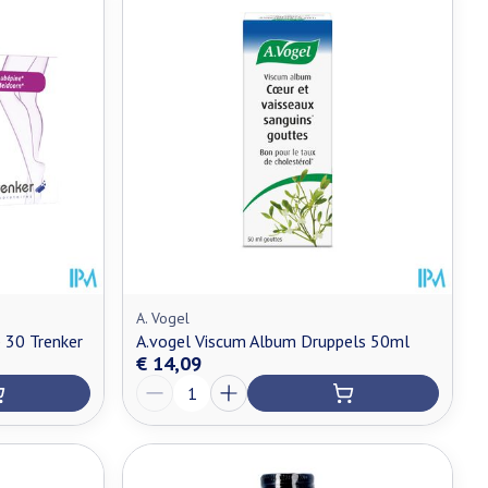
A. Vogel
 30 Trenker
A.vogel Viscum Album Druppels 50ml
€ 14,09
Aantal