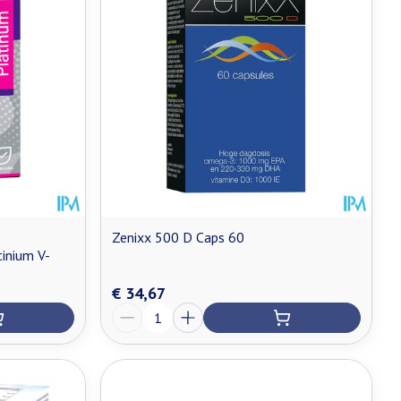
Zenixx 500 D Caps 60
inium V-
€ 34,67
Aantal