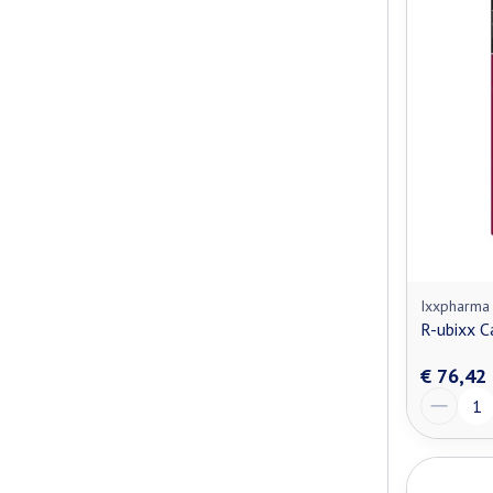
Ixxpharma
R-ubixx C
€ 76,42
Aantal