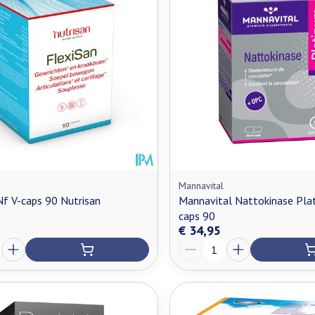
Mannavital
Nf V-caps 90 Nutrisan
Mannavital Nattokinase Plat
caps 90
€ 34,95
Aantal