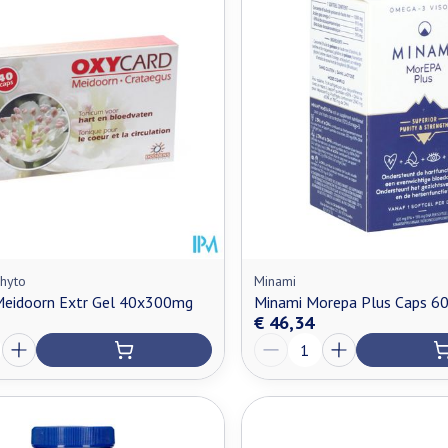
hyto
Minami
Meidoorn Extr Gel 40x300mg
Minami Morepa Plus Caps 6
€ 46,34
Aantal