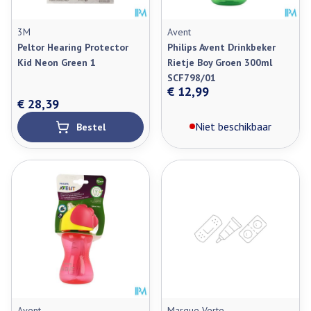
3M
Avent
Peltor Hearing Protector
Philips Avent Drinkbeker
Kid Neon Green 1
Rietje Boy Groen 300ml
SCF798/01
€ 12,99
€ 28,39
Niet beschikbaar
Bestel
Avent
Marque Verte