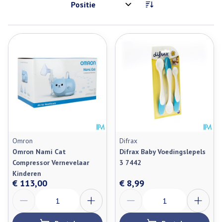
Sorteer op:
Omron
Difrax
Omron Nami Cat
Difrax Baby Voedingslepels
Compressor Vernevelaar
3 7442
Kinderen
€ 113,00
€ 8,99
Aantal
Aantal