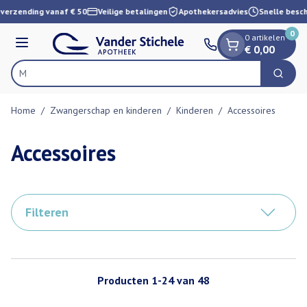
Dia 1 van 1
Ga naar de inhoud
verzending vanaf € 50
Veilige betalingen
Apothekersadvies
Snelle besch
0
0 artikelen
Menu
€ 0,00
Vin
Zoek
Product, merk, categorie...
Home
/
Zwangerschap en kinderen
/
Kinderen
/
Accessoires
Accessoires
Filteren
Producten
1
-
24
van
48