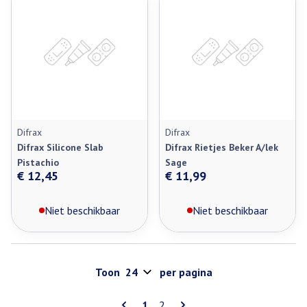
Difrax
Difrax
Difrax Silicone Slab
Difrax Rietjes Beker A/lek
Pistachio
Sage
€ 12,45
€ 11,99
Niet beschikbaar
Niet beschikbaar
Toon
per pagina
Pagina's
U lees momenteel pagina
Pagina
1
2