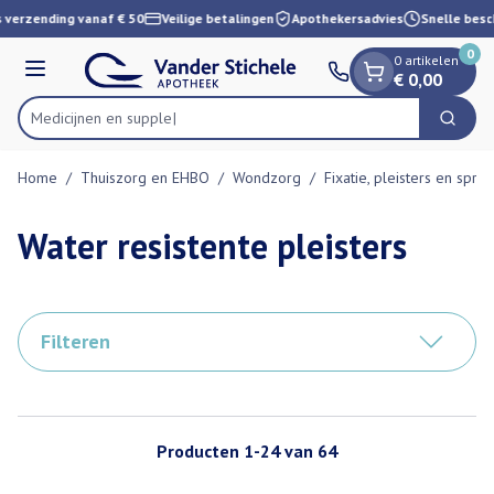
Dia 1 van 1
Ga naar de inhoud
 verzending vanaf € 50
Veilige betalingen
Apothekersadvies
Snelle besch
0
0 artikelen
Menu
€ 0,00
Med
Zoek
Product, merk, categorie...
Home
/
Thuiszorg en EHBO
/
Wondzorg
/
Fixatie, pleisters en spray
Water resistente pleisters
Filteren
Producten
1
-
24
van
64