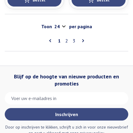
Bestel
Bestel
Toon
per pagina
Pagina's
U lees momenteel pagina
Pagina
Pagina
1
2
3
Blijf op de hoogte van nieuwe producten en
promoties
E-mail adres
Inschrijven
Door op inschrijven te klikken, schrijft u zich in voor onze nieuwsbrief