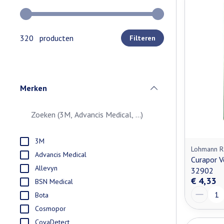
Gebruik de pijltjestoetsen links en rechts om de minimale e
320 producten
Filteren
Merken
filter
3M
Lohmann R
Advancis Medical
Curapor V
Allevyn
32902
€ 4,33
BSN Medical
Aantal
Bota
Cosmopor
CovaDetect