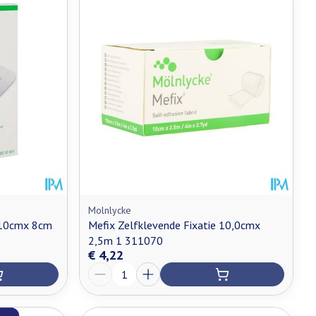
Molnlycke
l 10cmx 8cm
Mefix Zelfklevende Fixatie 10,0cmx
2,5m 1 311070
€ 4,22
Aantal