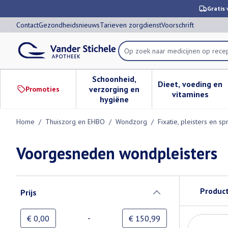
Ga naar de inhoud
Dia 1 van 1
Gratis 
Contact
Gezondheidsnieuws
Tarieven zorgdienst
Voorschrift
Op zoek naar medicijnen op rece
Product, merk, categorie...
Schoonheid,
Dieet, voeding en
verzorging en
Promoties
Toon submenu voor Schoonheid,
Toon subm
vitamines
hygiëne
Home
/
Thuiszorg en EHBO
/
Wondzorg
/
Fixatie, pleisters en sp
Voorgesneden wondpleisters
Doorgaan naar productlijst
Produc
Prijs
filter
-
Minimumwaarde
Maximale waarde
€ 0,00
€ 150,99