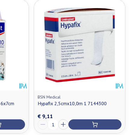
BSN Medical
l 6x7cm
Hypafix 2,5cmx10,0m 1 7144300
€ 9,11
Aantal