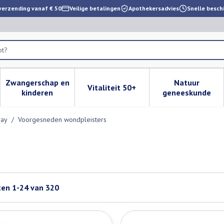
verzending vanaf € 50
Veilige betalingen
Apothekersadvies
Snelle besch
pt?
Zwangerschap en
Natuur
Vitaliteit 50+
 verzorging en hygiëne categorie
enu voor Dieet, voeding en vitamines categorie
Toon submenu voor Zwangerschap en kinderen cat
Toon submenu voor Vitaliteit 
Toon subm
kinderen
geneeskunde
ray
/
Voorgesneden wondpleisters
ten
1
-
24
van
320