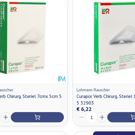
n maximale prijswaarden aan te passen.
auscher
Lohmann Rauscher
erb Chirurg. Steriel 7cmx 5cm 5
Curapor Verb Chirurg. Sterie
5 32903
€ 6,22
Aantal