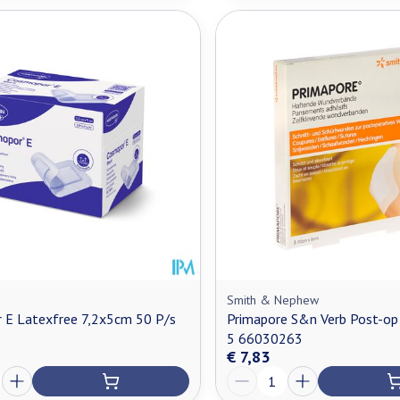
Smith & Nephew
 E Latexfree 7,2x5cm 50 P/s
Primapore S&n Verb Post-o
5 66030263
€ 7,83
Aantal