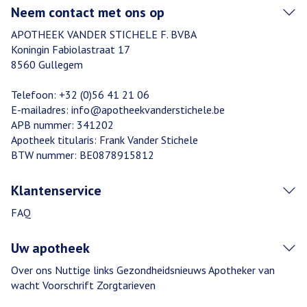
Neem contact met ons op
APOTHEEK VANDER STICHELE F. BVBA
Koningin Fabiolastraat 17
8560
Gullegem
Telefoon:
+32 (0)56 41 21 06
E-mailadres:
info@
apotheekvanderstichele.be
APB nummer:
341202
Apotheek titularis:
Frank Vander Stichele
BTW nummer:
BE0878915812
Klantenservice
FAQ
Uw apotheek
Over ons
Nuttige links
Gezondheidsnieuws
Apotheker van
wacht
Voorschrift
Zorgtarieven