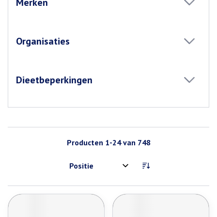
Merken
filter
Organisaties
filter
Dieetbeperkingen
filter
Producten
1
-
24
van
748
Sorteer op: