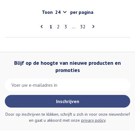
Toon
per pagina
Pagina's
U lees momenteel pagina
Pagina
Pagina
Pagina
1
2
3
...
32
Blijf op de hoogte van nieuwe producten en
promoties
E-mail adres
Inschrijven
Door op inschrijven te klikken, schrijft u zich in voor onze nieuwsbrief
en gaat u akkoord met onze
privacy policy
.