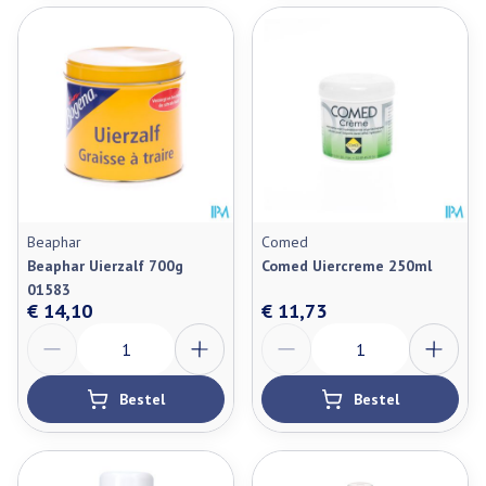
Beaphar
Comed
Beaphar Uierzalf 700g
Comed Uiercreme 250ml
01583
€ 14,10
€ 11,73
Aantal
Aantal
Bestel
Bestel