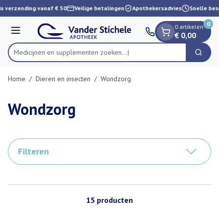
Dia 1 van 1
Ga naar de inhoud
s verzending vanaf € 50
Veilige betalingen
Apothekersadvies
Snelle bes
0
0 artikelen
Menu
€ 0,00
Medicijnen en supplementen
Zoek
Product, merk, categorie...
Home
/
Dieren en insecten
/
Wondzorg
Wondzorg
Filteren
15
producten