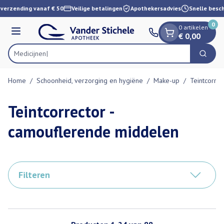
Dia 1 van 1
Ga naar de inhoud
verzending vanaf € 50
Veilige betalingen
Apothekersadvies
Snelle besch
0
0 artikelen
Menu
€ 0,00
Zoek
Product, merk, categorie...
Home
/
Schoonheid, verzorging en hygiëne
/
Make-up
/
Teintcorre
Teintcorrector -
camouflerende middelen
Filteren