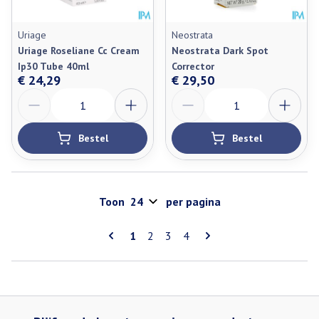
Uriage
Neostrata
Uriage Roseliane Cc Cream
Neostrata Dark Spot
Ip30 Tube 40ml
Corrector
€ 24,29
€ 29,50
Aantal
Aantal
Bestel
Bestel
Toon
per pagina
Pagina's
U lees momenteel pagina
Pagina
Pagina
Pagina
1
2
3
4