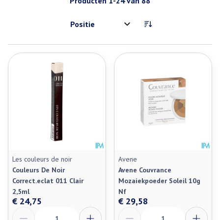
Producten
1
-
24
van
88
Sorteer op:
Les couleurs de noir
Avene
Couleurs De Noir
Avene Couvrance
Correct.eclat 011 Clair
Mozaiekpoeder Soleil 10g
2,5ml
Nf
€ 24,75
€ 29,58
Aantal
Aantal