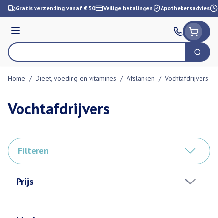
Ga naar de inhoud
Gratis verzending vanaf € 50
Veilige betalingen
Apothekersadvies
Menu
Zoek
Product, merk, categorie...
Home
/
Dieet, voeding en vitamines
/
Afslanken
/
Vochtafdrijvers
Vochtafdrijvers
Filteren
Doorgaan naar productlijst
Prijs
filter