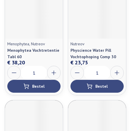
Menophytea, Nutreov
Nutreov
Menophytea Vochtretentie
Physcience Water Pill
Tabl 60
Vochtophoping Comp 30
€ 38,20
€ 23,75
Aantal
Aantal
Bestel
Bestel