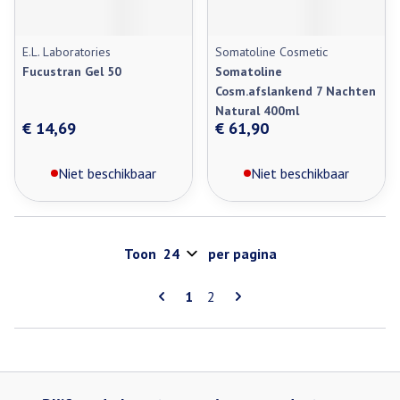
E.L. Laboratories
Somatoline Cosmetic
Fucustran Gel 50
Somatoline
Cosm.afslankend 7 Nachten
Natural 400ml
€ 14,69
€ 61,90
Niet beschikbaar
Niet beschikbaar
Toon
per pagina
Pagina's
U lees momenteel pagina
Pagina
1
2