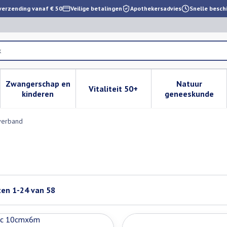
verzending vanaf € 50
Veilige betalingen
Apothekersadvies
Snelle besch
Zwangerschap en
Natuur
Vitaliteit 50+
 verzorging en hygiëne categorie
enu voor Dieet, voeding en vitamines categorie
Toon submenu voor Zwangerschap en kinderen cat
Toon submenu voor Vitaliteit 
Toon subm
kinderen
geneeskunde
verband
ten
1
-
24
van
58