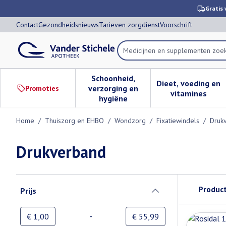
Ga naar de inhoud
Dia 1 van 1
Gratis 
Contact
Gezondheidsnieuws
Tarieven zorgdienst
Voorschrift
Product, merk, categorie...
Schoonheid,
Dieet, voeding en
verzorging en
Promoties
Toon submenu voor Schoonheid,
Toon subm
vitamines
hygiëne
Home
/
Thuiszorg en EHBO
/
Wondzorg
/
Fixatiewindels
/
Druk
Drukverband
Doorgaan naar productlijst
Produc
Prijs
filter
-
Minimumwaarde
Maximale waarde
€ 1,00
€ 55,99