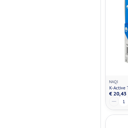
NAQI
K-Active 
€ 20,43
Aantal