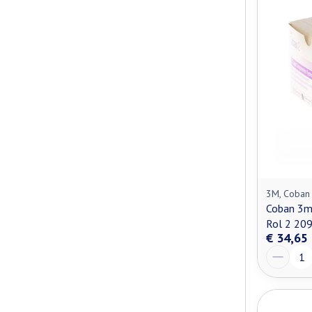
3M, Coban
Coban 3m
Rol 2 20
€ 34,65
Aantal