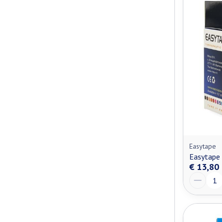
Easytape
Easytape 
€ 13,80
Aantal