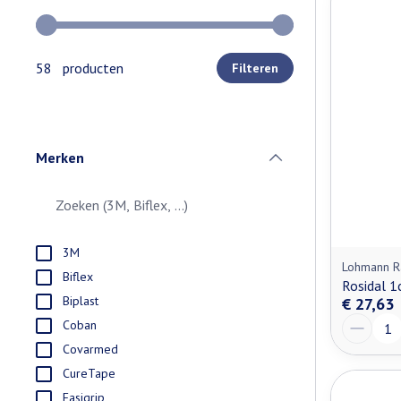
Gebruik de pijltjestoetsen links en rechts om de minimale e
58 producten
Filteren
Merken
filter
3M
Lohmann R
Biflex
Rosidal 
Biplast
€ 27,63
Aantal
Coban
Covarmed
CureTape
Easigrip