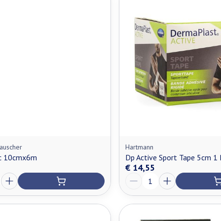
n maximale prijswaarden aan te passen.
auscher
Hartmann
1c 10cmx6m
Dp Active Sport Tape 5cm 1 
€ 14,55
Aantal