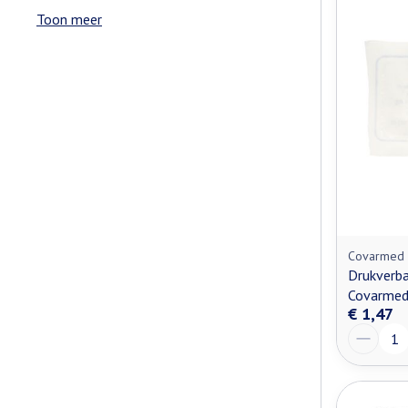
Toon meer
Covarmed
Drukverb
Covarme
€ 1,47
Aantal