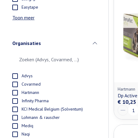
Easytape
Toon meer
Organisaties
filter
Advys
Covarmed
Hartmann
Hartmann
Dp Active
Infinity Pharma
€ 10,25
Aantal
KCI Medical Belgium (Solventum)
Lohmann & rauscher
Mediq
Naqi