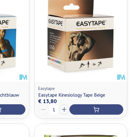
Easytape
ichtblauw
Easytape Kinesiology Tape Beige
€ 13,80
Aantal