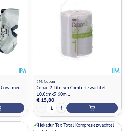
3M, Coban
m Covarmed
Coban 2 Lite 3m Comfortzwachtel
10,0cmx3,60m 1
€ 15,80
Aantal