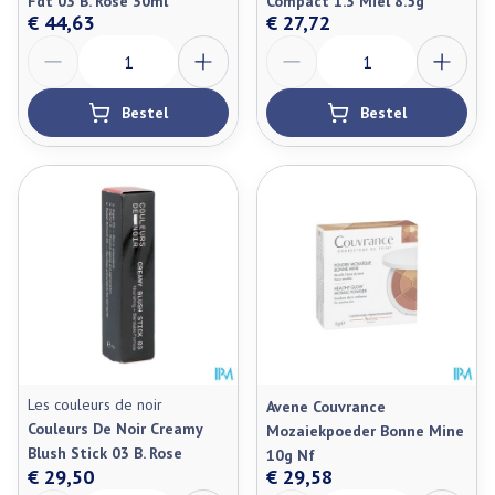
Fdt 03 B. Rose 30ml
Compact 1.3 Miel 8.5g
€ 44,63
€ 27,72
Aantal
Aantal
Bestel
Bestel
Les couleurs de noir
Avene Couvrance
Couleurs De Noir Creamy
Mozaiekpoeder Bonne Mine
Blush Stick 03 B. Rose
10g Nf
€ 29,50
€ 29,58