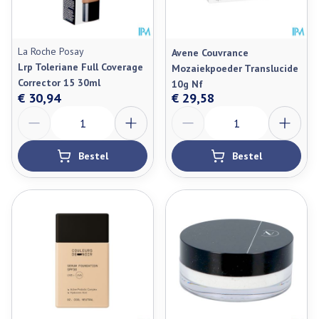
La Roche Posay
Avene Couvrance
Lrp Toleriane Full Coverage
Mozaiekpoeder Translucide
Corrector 15 30ml
10g Nf
€ 30,94
€ 29,58
Aantal
Aantal
Bestel
Bestel