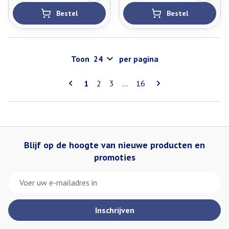
Bestel
Bestel
Toon
per pagina
Pagina's
U lees momenteel pagina
Pagina
Pagina
Pagina
1
2
3
...
16
Blijf op de hoogte van nieuwe producten en
promoties
E-mail adres
Inschrijven