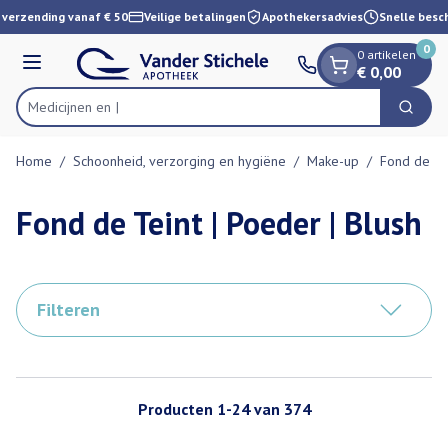
Dia 1 van 1
Ga naar de inhoud
verzending vanaf € 50
Veilige betalingen
Apothekersadvies
Snelle besch
0
0 artikelen
Menu
€ 0,00
Zoek
Product, merk, categorie...
Home
/
Schoonheid, verzorging en hygiëne
/
Make-up
/
Fond de Tei
Fond de Teint | Poeder | Blush
Filteren
Producten
1
-
24
van
374