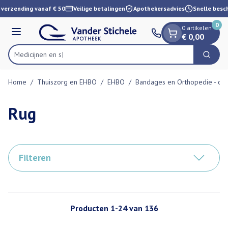
Dia 1 van 1
Ga naar de inhoud
verzending vanaf € 50
Veilige betalingen
Apothekersadvies
Snelle besch
0
0 artikelen
Menu
€ 0,00
Zoek
Product, merk, categorie...
Home
/
Thuiszorg en EHBO
/
EHBO
/
Bandages en Orthopedie - or
Rug
Filteren
Producten
1
-
24
van
136