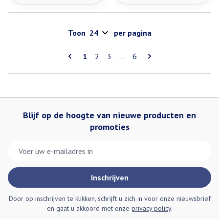
Toon
per pagina
Pagina's
U lees momenteel pagina
Pagina
Pagina
Pagina
1
2
3
...
6
Blijf op de hoogte van nieuwe producten en
promoties
E-mail adres
Inschrijven
Door op inschrijven te klikken, schrijft u zich in voor onze nieuwsbrief
en gaat u akkoord met onze
privacy policy
.