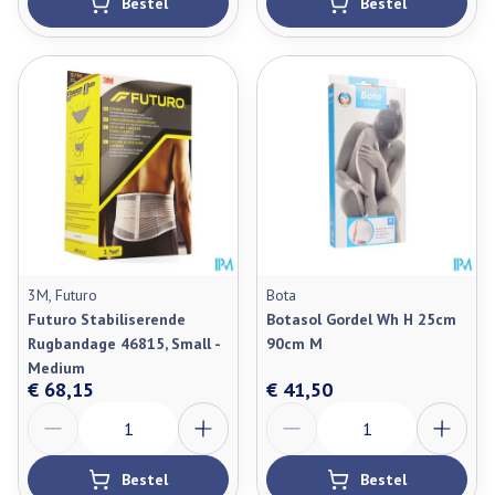
Bestel
Bestel
3M, Futuro
Bota
Futuro Stabiliserende
Botasol Gordel Wh H 25cm
Rugbandage 46815, Small -
90cm M
Medium
€ 68,15
€ 41,50
Aantal
Aantal
Bestel
Bestel