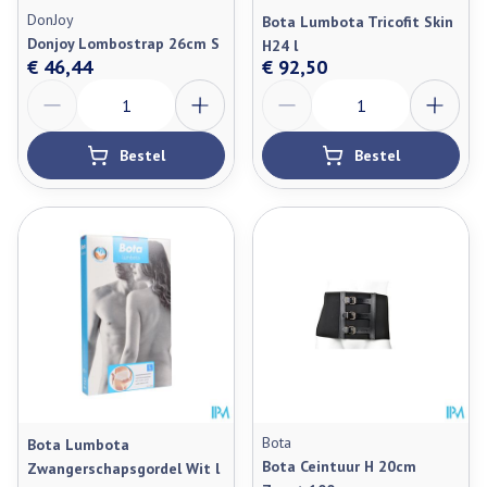
DonJoy
Bota Lumbota Tricofit Skin
Donjoy Lombostrap 26cm S
H24 l
€ 46,44
€ 92,50
Aantal
Aantal
Bestel
Bestel
Bota
Bota Lumbota
Bota Ceintuur H 20cm
Zwangerschapsgordel Wit l