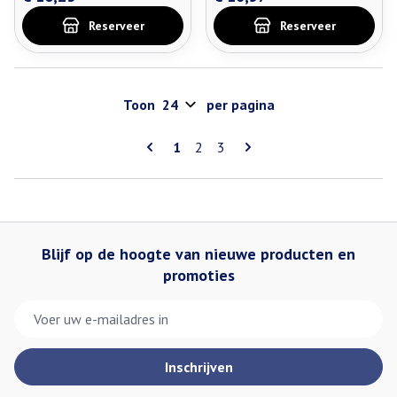
Reserveer
Reserveer
Toon
per pagina
Pagina's
U lees momenteel pagina
Pagina
Pagina
1
2
3
Blijf op de hoogte van nieuwe producten en
promoties
E-mail adres
Inschrijven