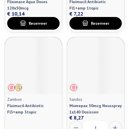
Flixonase Aqua Doses
Fluimucil Antibiotic
120x50mcg
Fl1+amp 1topic
€ 10,14
€ 7,22
Reserveer
Reserveer
Geneesmiddel
Op voorschrift
Geneesmiddel
Zambon
Sandoz
Fluimucil Antibiotic
Momepax 50mcg Neusspray
Fl3+amp 3topic
1x140 Dosissen
€ 8,27
Aantal