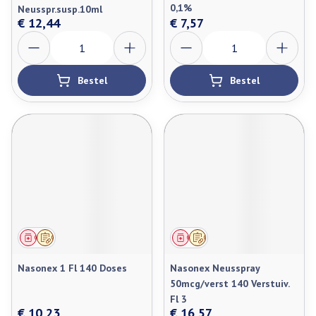
0,1%
Neusspr.susp.10ml
€ 12,44
€ 7,57
Aantal
Aantal
Bestel
Bestel
Geneesmiddel
Op voorschrift
Geneesmiddel
Op voorschrift
Nasonex 1 Fl 140 Doses
Nasonex Neusspray
50mcg/verst 140 Verstuiv.
Fl 3
€ 10,23
€ 16,57