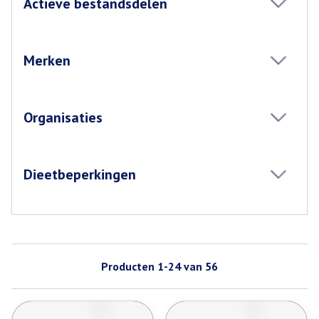
Actieve bestandsdelen
filter
Merken
filter
Organisaties
filter
Dieetbeperkingen
filter
Producten
1
-
24
van
56