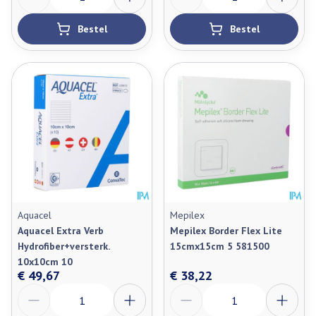
Bestel
Bestel
Aquacel
Mepilex
Aquacel Extra Verb
Mepilex Border Flex Lite
Hydrofiber+versterk.
15cmx15cm 5 581500
10x10cm 10
€ 49,67
€ 38,22
Aantal
Aantal