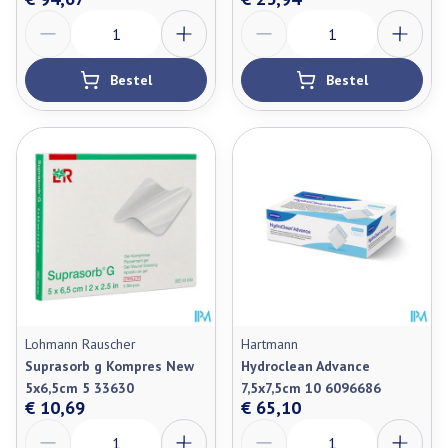
Aantal
Aantal
Bestel
Bestel
Lohmann Rauscher
Hartmann
Suprasorb g Kompres New
Hydroclean Advance
5x6,5cm 5 33630
7,5x7,5cm 10 6096686
€ 10,69
€ 65,10
Aantal
Aantal