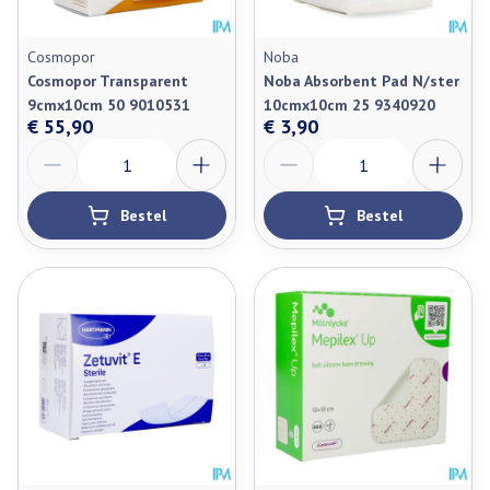
Cosmopor
Noba
Cosmopor Transparent
Noba Absorbent Pad N/ster
9cmx10cm 50 9010531
10cmx10cm 25 9340920
€ 55,90
€ 3,90
Aantal
Aantal
Bestel
Bestel