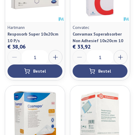
Hartmann
Convatec
Resposorb Super 10x20cm
Convamax Superabsorber
10 P/s
Non Adhesief 10x20cm 10
€ 38,06
€ 33,92
Aantal
Aantal
Bestel
Bestel