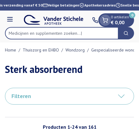
Dia 1 van 1
Ga naar de inhoud
s verzending vanaf € 50
Veilige betalingen
Apothekersadvies
Snelle besc
0
0 artikelen
Menu
€ 0,00
Medicijnen en supplement
Zoek
Product, merk, categorie...
Home
/
Thuiszorg en EHBO
/
Wondzorg
/
Gespecialiseerde wondz
Sterk absorberend
Filteren
Producten
1
-
24
van
161