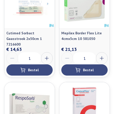
Cutimed Sorbact
Mepilex Border Flex Lite
Gaasstrook 2x50cm 1
4cmx5cm 10 581050
7216600
€ 14,63
€ 21,13
Aantal
Aantal
Bestel
Bestel