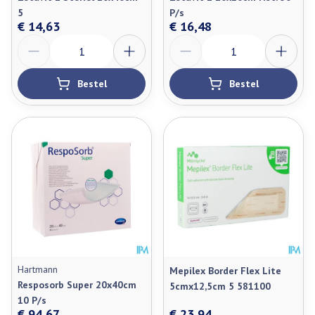
5
P/s
€ 14,63
€ 16,48
Aantal
Aantal
Bestel
Bestel
Hartmann
Mepilex Border Flex Lite
Resposorb Super 20x40cm
5cmx12,5cm 5 581100
10 P/s
€ 94,67
€ 23,94