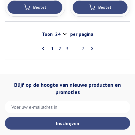
Bestel
Bestel
Toon
per pagina
Pagina's
U lees momenteel pagina
Pagina
Pagina
Pagina
1
2
3
...
7
Blijf op de hoogte van nieuwe producten en
promoties
E-mail adres
Inschrijven