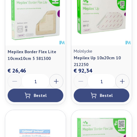
Molnlycke
Mepilex Border Flex Lite
Mepilex Up 10x20cm 10
10cmx10cm 5 581300
212250
€ 26,46
€ 92,34
Aantal
Aantal
Bestel
Bestel