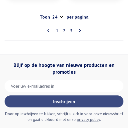
Toon
per pagina
Pagina's
U lees momenteel pagina
Pagina
Pagina
1
2
3
Blijf op de hoogte van nieuwe producten en
promoties
E-mail adres
Inschrijven
Door op inschrijven te klikken, schrijft u zich in voor onze nieuwsbrief
en gaat u akkoord met onze
privacy policy
.