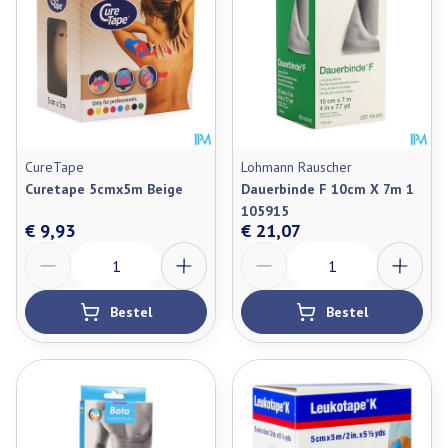
CureTape
Lohmann Rauscher
Curetape 5cmx5m Beige
Dauerbinde F 10cm X 7m 1
105915
€ 9,93
€ 21,07
Aantal
Aantal
Bestel
Bestel