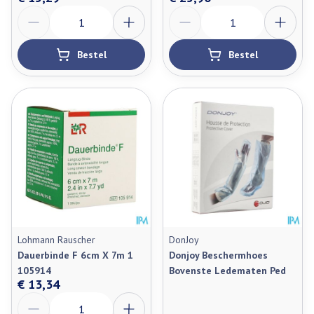
Aantal
Aantal
Bestel
Bestel
Lohmann Rauscher
DonJoy
Dauerbinde F 6cm X 7m 1
Donjoy Beschermhoes
105914
Bovenste Ledematen Ped
€ 13,34
Aantal