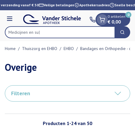
Dia 1 van 1
Ga naar de inhoud
verzending vanaf € 50
Veilige betalingen
Apothekersadvies
Snelle besch
0
0 artikelen
Menu
€ 0,00
Zoek
Product, merk, categorie...
Home
/
Thuiszorg en EHBO
/
EHBO
/
Bandages en Orthopedie - or
Overige
Filteren
Producten
1
-
24
van
50