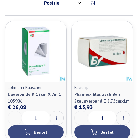
Sorteer op:
Lohmann Rauscher
Easigrip
Dauerbinde K 12cm X 7m 1
Pharmex Elastisch Buis
105906
Steunverband E 8.75cmx1m
€ 26,08
€ 13,93
Aantal
Aantal
Bestel
Bestel