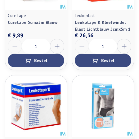
CureTape
Leukoplast
Curetape 5cmx5m Blauw
Leukotape K Kleefwindel
Elast Lichtblauw 5cmx5m 1
€ 9,89
€ 26,36
Aantal
Aantal
Bestel
Bestel