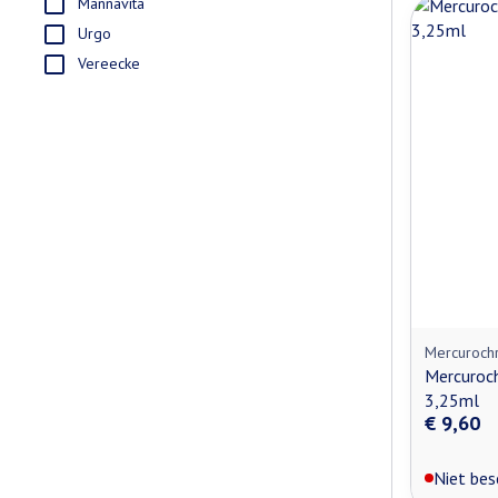
Mannavita
Urgo
Vereecke
Mercuroch
Mercuroch
3,25ml
€ 9,60
Niet bes