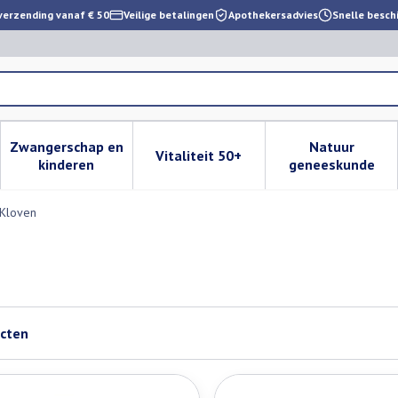
verzending vanaf € 50
Veilige betalingen
Apothekersadvies
Snelle besch
Zwangerschap en
Natuur
Vitaliteit 50+
 verzorging en hygiëne categorie
enu voor Dieet, voeding en vitamines categorie
Toon submenu voor Zwangerschap en kinderen cat
Toon submenu voor Vitaliteit 
Toon subm
kinderen
geneeskunde
Kloven
cten