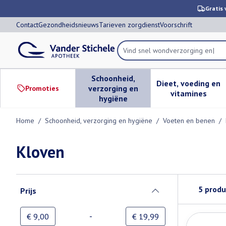
Ga naar de inhoud
Dia 1 van 1
Gratis 
Contact
Gezondheidsnieuws
Tarieven zorgdienst
Voorschrift
Vind snel wond
Product, merk, categorie...
Schoonheid,
Dieet, voeding en
verzorging en
Promoties
Toon submenu voor Schoonheid,
Toon subm
vitamines
hygiëne
Home
/
Schoonheid, verzorging en hygiëne
/
Voeten en benen
/
Kloven
Doorgaan naar productlijst
5
produ
Prijs
filter
-
Minimumwaarde
Maximale waarde
€ 9,00
€ 19,99