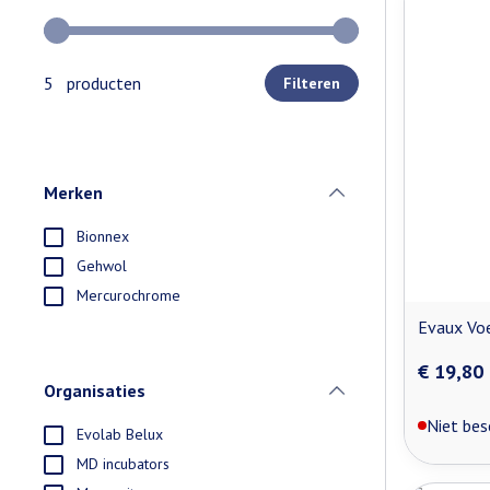
Gebruik de pijltjestoetsen links en rechts om de minimale e
5 producten
Filteren
Merken
filter
Bionnex
Gehwol
Mercurochrome
Evaux Vo
€ 19,80
Organisaties
filter
Niet bes
Evolab Belux
MD incubators