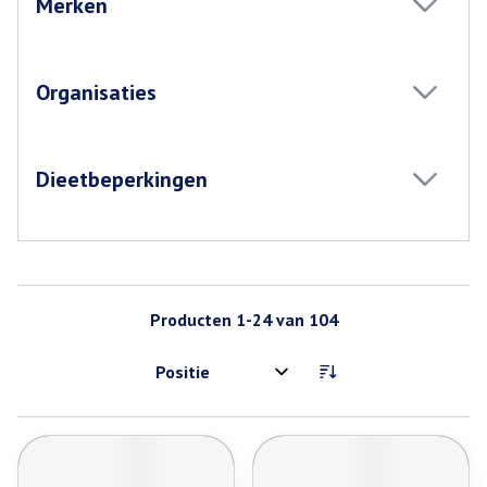
Merken
filter
Organisaties
filter
Dieetbeperkingen
filter
Producten
1
-
24
van
104
Sorteer op: