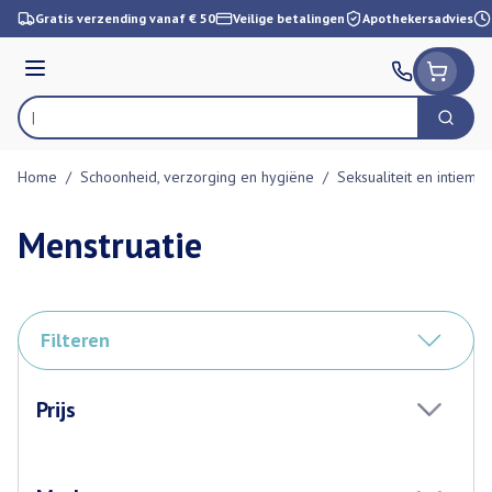
Ga naar de inhoud
Gratis verzending vanaf € 50
Veilige betalingen
Apothekersadvies
Menu
Zoek
Product, merk, categorie...
Home
/
Schoonheid, verzorging en hygiëne
/
Seksualiteit en intieme
Menstruatie
Filteren
Doorgaan naar productlijst
Prijs
filter