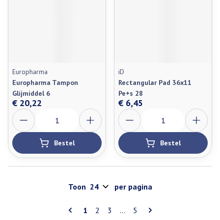
Europharma
iD
Europharma Tampon
Rectangular Pad 36x11
Glijmiddel 6
Pe+s 28
€ 20,22
€ 6,45
Aantal
Aantal
Bestel
Bestel
Toon
per pagina
Pagina's
U lees momenteel pagina
Pagina
Pagina
Pagina
1
2
3
...
5