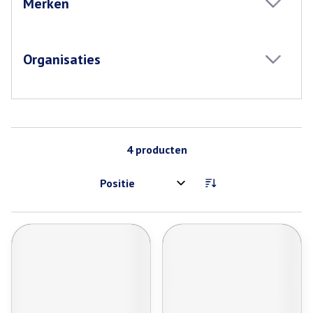
Merken
filter
Organisaties
filter
4
producten
Sorteer op: