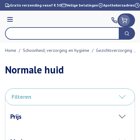
Ga naar de inhoud
Gratis verzending vanaf € 50
Veilige betalingen
Apothekersadvies
Menu
Zoek
Product, merk, categorie...
Home
/
Schoonheid, verzorging en hygiëne
/
Gezichtsverzorging
/
Normale huid
Filteren
Doorgaan naar productlijst
Prijs
filter