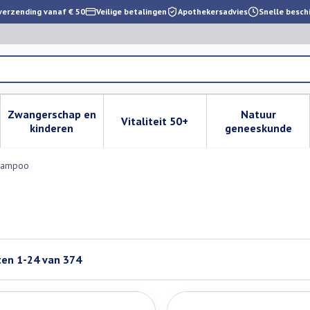
verzending vanaf € 50
Veilige betalingen
Apothekersadvies
Snelle besch
Zwangerschap en
Natuur
Vitaliteit 50+
 verzorging en hygiëne categorie
enu voor Dieet, voeding en vitamines categorie
Toon submenu voor Zwangerschap en kinderen cat
Toon submenu voor Vitaliteit 
Toon subm
kinderen
geneeskunde
hampoo
ten
1
-
24
van
374