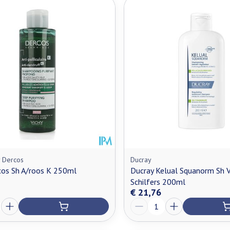
y Dercos
Ducray
cos Sh A/roos K 250ml
Ducray Kelual Squanorm Sh 
Schilfers 200ml
€ 21,76
Aantal