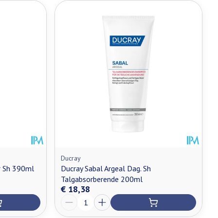
Ducray
r Sh 390ml
Ducray Sabal Argeal Dag. Sh
Talgabsorberende 200ml
€ 18,38
Aantal