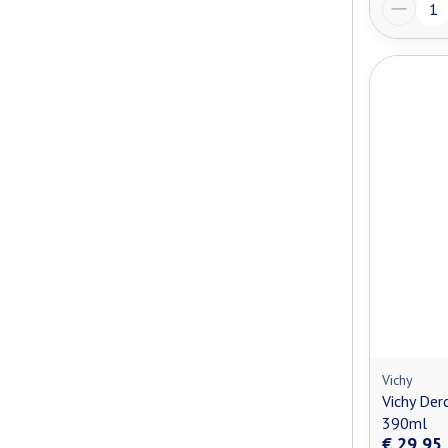
Aantal
Vichy
Vichy Der
390ml
€ 29,95