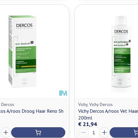
y Dercos
Vichy, Vichy Dercos
cos A/roos Droog Haar Reno Sh
Vichy Dercos A/roos Vet Haa
200ml
€ 21,94
Aantal