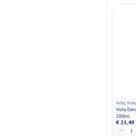
Vichy, Vich
Vichy Der
200ml
€ 21,49
Aantal