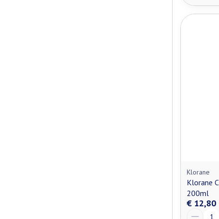
Klorane
Klorane C
200ml
€ 12,80
Aantal