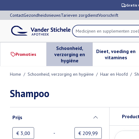
Ga naar de inhoud
Dia 1 van 1
Gratis 
Contact
Gezondheidsnieuws
Tarieven zorgdienst
Voorschrift
Product, merk, categorie...
Schoonheid,
Dieet, voeding en
verzorging en
Promoties
Toon submenu voor Schoonheid,
Toon subm
vitamines
hygiëne
Home
/
Schoonheid, verzorging en hygiëne
/
Haar en Hoofd
/
S
Shampoo
Doorgaan naar productlijst
Produc
Prijs
filter
-
Minimumwaarde
Maximale waarde
€ 3,00
€ 209,99