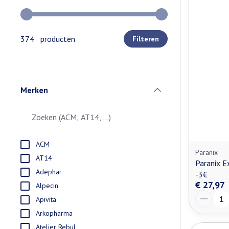
Gebruik de pijltjestoetsen links en rechts om de minimale e
374 producten
Filteren
Merken
filter
ACM
Paranix
AT14
Paranix 
Adephar
-3€
€ 27,97
Alpecin
Aantal
Apivita
Arkopharma
Atelier Rebul