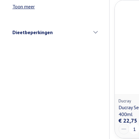
Toon meer
Dieetbeperkingen
filter
Ducray
Ducray S
400ml
€ 22,75
Aantal