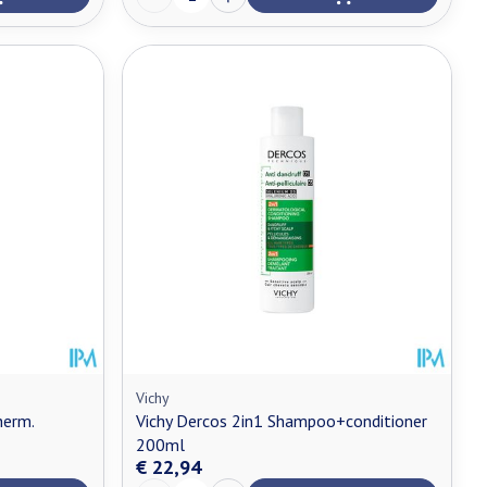
Vichy
herm.
Vichy Dercos 2in1 Shampoo+conditioner
200ml
€ 22,94