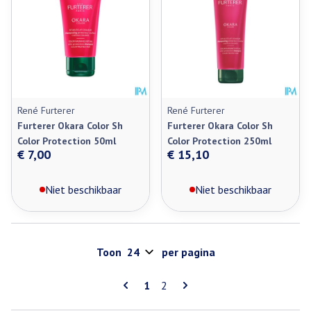
René Furterer
René Furterer
Furterer Okara Color Sh
Furterer Okara Color Sh
Color Protection 50ml
Color Protection 250ml
€ 7,00
€ 15,10
Niet beschikbaar
Niet beschikbaar
Toon
per pagina
Pagina's
U lees momenteel pagina
Pagina
1
2