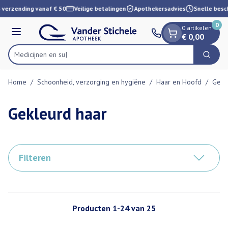
Dia 1 van 1
Ga naar de inhoud
 verzending vanaf € 50
Veilige betalingen
Apothekersadvies
Snelle besch
0
0 artikelen
Menu
€ 0,00
Zoek
Product, merk, categorie...
Home
/
Schoonheid, verzorging en hygiëne
/
Haar en Hoofd
/
Gekl
Gekleurd haar
Filteren
Producten
1
-
24
van
25