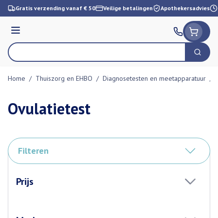
Ga naar de inhoud
Gratis verzending vanaf € 50
Veilige betalingen
Apothekersadvies
Menu
Zoek
Product, merk, categorie...
Home
/
Thuiszorg en EHBO
/
Diagnosetesten en meetapparatuur
/
Ovulatietest
Filteren
Doorgaan naar productlijst
Prijs
filter