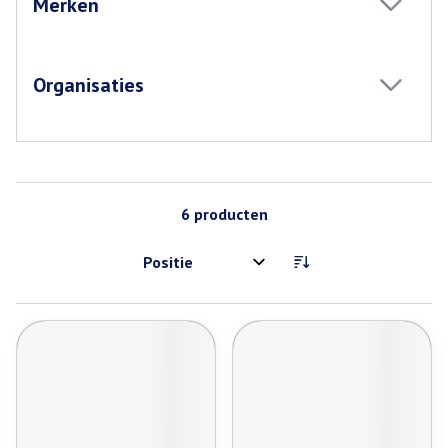
Merken
filter
Organisaties
filter
6
producten
Sorteer op: