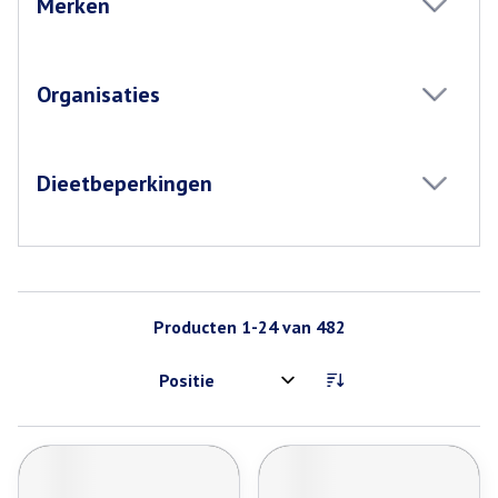
Merken
filter
Organisaties
filter
Dieetbeperkingen
filter
Producten
1
-
24
van
482
Sorteer op: