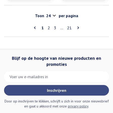
Toon
per pagina
Pagina's
U lees momenteel pagina
Pagina
Pagina
Pagina
1
2
3
...
21
Blijf op de hoogte van nieuwe producten en
promoties
E-mail adres
Inschrijven
Door op inschrijven te klikken, schrijft u zich in voor onze nieuwsbrief
en gaat u akkoord met onze
privacy policy
.