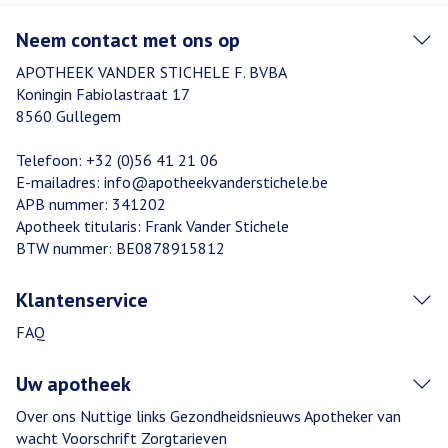
Neem contact met ons op
APOTHEEK VANDER STICHELE F. BVBA
Koningin Fabiolastraat 17
8560
Gullegem
Telefoon:
+32 (0)56 41 21 06
E-mailadres:
info@
apotheekvanderstichele.be
APB nummer:
341202
Apotheek titularis:
Frank Vander Stichele
BTW nummer:
BE0878915812
Klantenservice
FAQ
Uw apotheek
Over ons
Nuttige links
Gezondheidsnieuws
Apotheker van
wacht
Voorschrift
Zorgtarieven