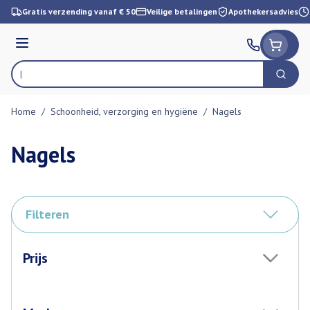
Ga naar de inhoud
Gratis verzending vanaf € 50
Veilige betalingen
Apothekersadvies
Menu
Zoek
Product, merk, categorie...
Home
/
Schoonheid, verzorging en hygiëne
/
Nagels
Nagels
Filteren
Doorgaan naar productlijst
Prijs
filter