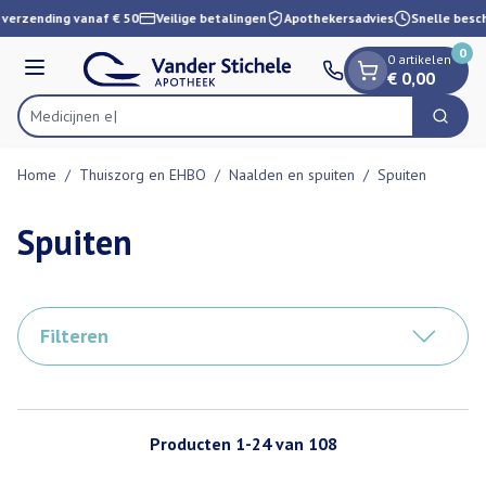
Dia 1 van 1
Ga naar de inhoud
verzending vanaf € 50
Veilige betalingen
Apothekersadvies
Snelle besch
0
0 artikelen
Menu
€ 0,00
Zoek
Product, merk, categorie...
Home
/
Thuiszorg en EHBO
/
Naalden en spuiten
/
Spuiten
Spuiten
Filteren
Producten
1
-
24
van
108