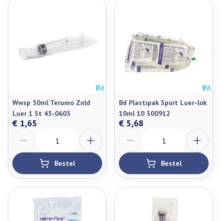
Wwsp 50ml Terumo Znld
Bd Plastipak Spuit Luer-lok
Luer 1 St 45-0603
10ml 10 300912
€ 1,65
€ 5,68
Aantal
Aantal
Bestel
Bestel