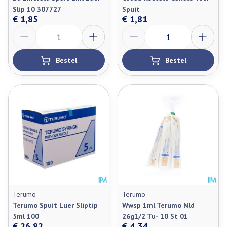
Slip 10 307727
Spuit
€ 1,85
€ 1,81
Aantal
Aantal
Bestel
Bestel
Terumo
Terumo
Terumo Spuit Luer Sliptip
Wwsp 1ml Terumo Nld
5ml 100
26g1/2 Tu- 10 St 01
€ 26,82
€ 4,34