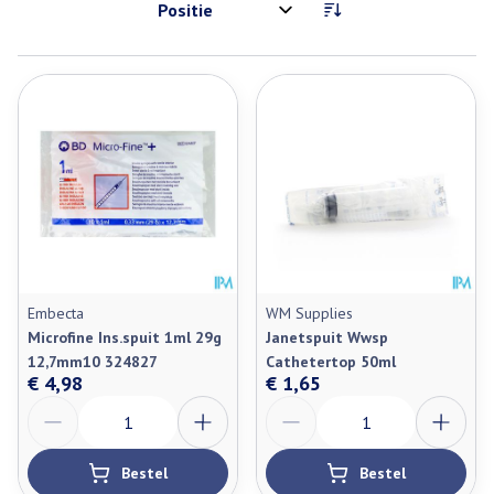
Sorteer op:
Embecta
WM Supplies
Microfine Ins.spuit 1ml 29g
Janetspuit Wwsp
12,7mm10 324827
Cathetertop 50ml
€ 4,98
€ 1,65
Aantal
Aantal
Bestel
Bestel