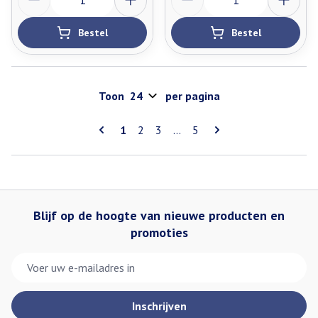
Bestel
Bestel
Toon
per pagina
Pagina's
U lees momenteel pagina
Pagina
Pagina
Pagina
1
2
3
...
5
Blijf op de hoogte van nieuwe producten en
promoties
E-mail adres
Inschrijven