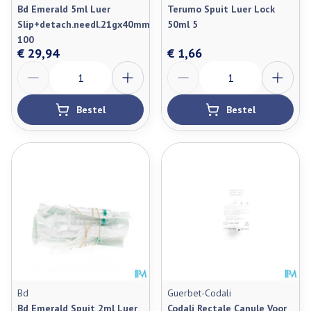
Bd Emerald 5ml Luer
Terumo Spuit Luer Lock
Slip+detach.needl.21gx40mm
50ml 5
100
€ 29,94
€ 1,66
Aantal
Aantal
Bestel
Bestel
Bd
Guerbet-Codali
Bd Emerald Spuit 2ml Luer
Codali Rectale Canule Voor