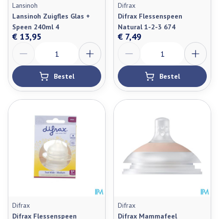
Lansinoh
Difrax
Lansinoh Zuigfles Glas +
Difrax Flessenspeen
Speen 240ml 4
Natural 1-2-3 674
€ 13,95
€ 7,49
Aantal
Aantal
Bestel
Bestel
Difrax
Difrax
Difrax Flessenspeen
Difrax Mammafeel