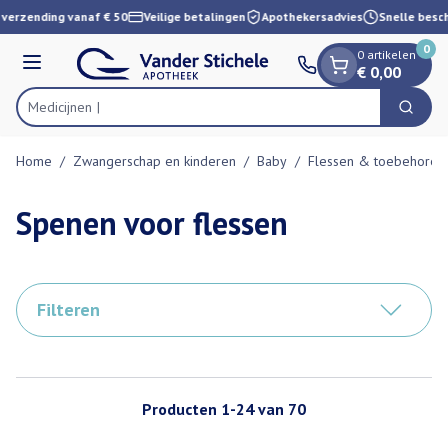
Dia 1 van 1
Ga naar de inhoud
verzending vanaf € 50
Veilige betalingen
Apothekersadvies
Snelle besch
0
0 artikelen
Menu
€ 0,00
Zoek
Product, merk, categorie...
Home
/
Zwangerschap en kinderen
/
Baby
/
Flessen & toebehoren
Spenen voor flessen
Filteren
Producten
1
-
24
van
70