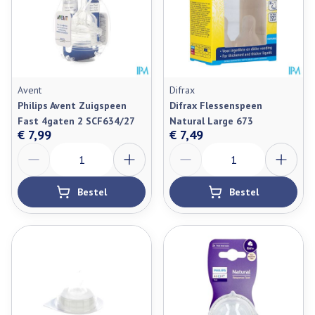
Avent
Difrax
Philips Avent Zuigspeen
Difrax Flessenspeen
Fast 4gaten 2 SCF634/27
Natural Large 673
€ 7,99
€ 7,49
Aantal
Aantal
Bestel
Bestel