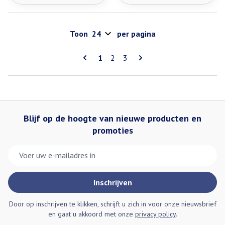
Toon
per pagina
Pagina's
U lees momenteel pagina
Pagina
Pagina
1
2
3
Blijf op de hoogte van nieuwe producten en
promoties
E-mail adres
Inschrijven
Door op inschrijven te klikken, schrijft u zich in voor onze nieuwsbrief
en gaat u akkoord met onze
privacy policy
.