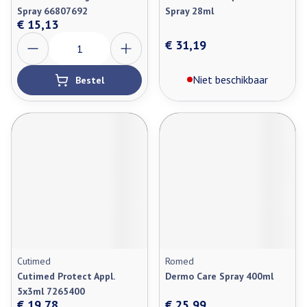
Spray 66807692
Spray 28ml
€ 15,13
Aantal
€ 31,19
Niet beschikbaar
Bestel
Cutimed
Romed
Cutimed Protect Appl.
Dermo Care Spray 400ml
5x3ml 7265400
€ 19,78
€ 25,99