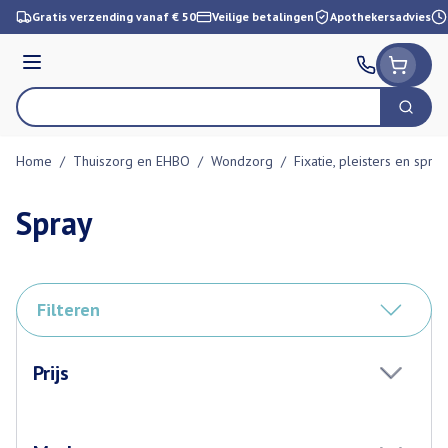
Ga naar de inhoud
Gratis verzending vanaf € 50
Veilige betalingen
Apothekersadvies
Menu
Zoek
Product, merk, categorie...
Home
/
Thuiszorg en EHBO
/
Wondzorg
/
Fixatie, pleisters en spray
Spray
Filteren
Doorgaan naar productlijst
Prijs
filter