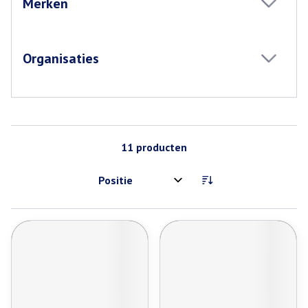
Merken
filter
Organisaties
filter
11
producten
Sorteer op: