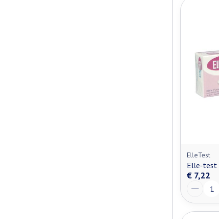
ElleTest
Elle-tes
€ 7,22
Aantal