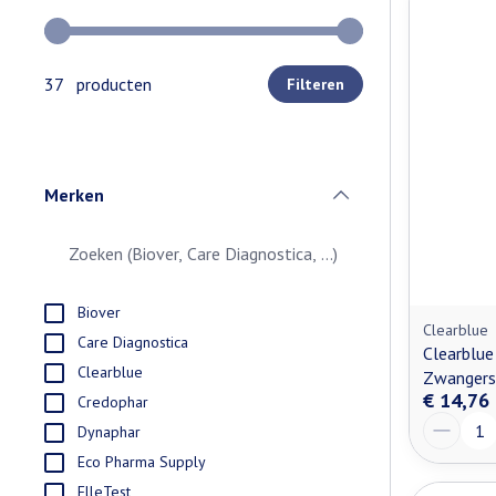
Gebruik de pijltjestoetsen links en rechts om de minimale e
37 producten
Filteren
Merken
filter
Biover
Clearblue
Care Diagnostica
Clearblue 
Clearblue
Zwangers
€ 14,76
Credophar
Aantal
Dynaphar
Eco Pharma Supply
ElleTest