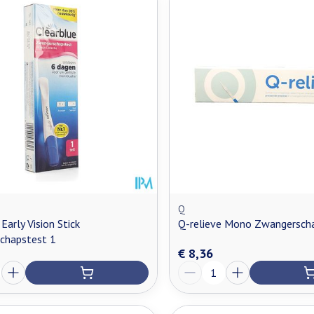
n maximale prijswaarden aan te passen.
Q
Early Vision Stick
Q-relieve Mono Zwangersch
chapstest 1
€ 8,36
Aantal