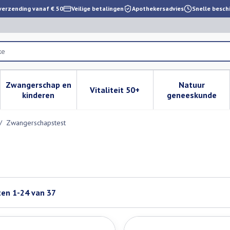
verzending vanaf € 50
Veilige betalingen
Apothekersadvies
Snelle besch
Zwangerschap en
Natuur
Vitaliteit 50+
 verzorging en hygiëne categorie
enu voor Dieet, voeding en vitamines categorie
Toon submenu voor Zwangerschap en kinderen cat
Toon submenu voor Vitaliteit 
Toon subm
kinderen
geneeskunde
/
Zwangerschapstest
ten
1
-
24
van
37