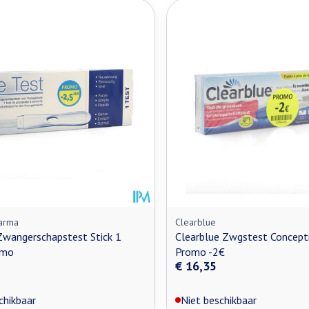
arma
Clearblue
Zwangerschapstest Stick 1
Clearblue Zwgstest Concepti
omo
Promo -2€
€ 16,35
chikbaar
Niet beschikbaar