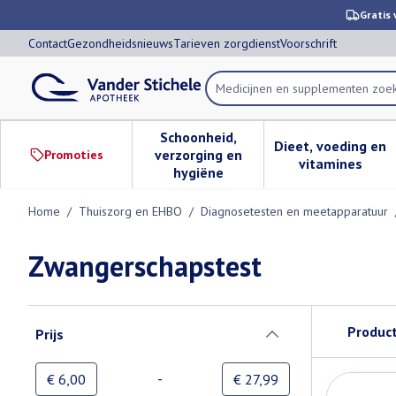
Ga naar de inhoud
Dia 1 van 1
Gratis 
Contact
Gezondheidsnieuws
Tarieven zorgdienst
Voorschrift
Product, merk, categorie...
Schoonheid,
Dieet, voeding en
verzorging en
Promoties
Toon submenu voor Schoonheid,
Toon subm
vitamines
hygiëne
Home
/
Thuiszorg en EHBO
/
Diagnosetesten en meetapparatuur
Zwangerschapstest
Doorgaan naar productlijst
Produc
Prijs
filter
-
Minimumwaarde
Maximale waarde
€ 6,00
€ 27,99