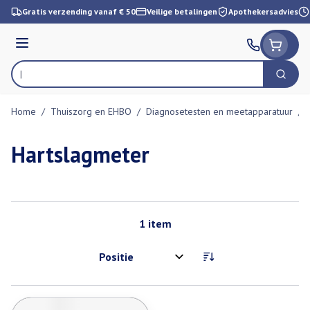
Ga naar de inhoud
Gratis verzending vanaf € 50
Veilige betalingen
Apothekersadvies
Menu
Zoek
Product, merk, categorie...
Home
/
Thuiszorg en EHBO
/
Diagnosetesten en meetapparatuur
/
Hartslagmeter
1
item
Sorteer op: