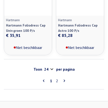
Hartmann
Hartmann
Hartmann Foliodress Cap
Hartmann Foliodress Cap
Univ.groen 100 P/s
Astro 100 P/s
€ 35,91
€ 85,28
Niet beschikbaar
Niet beschikbaar
Toon
per pagina
Pagina's
U lees momenteel pagina
Pagina
1
2