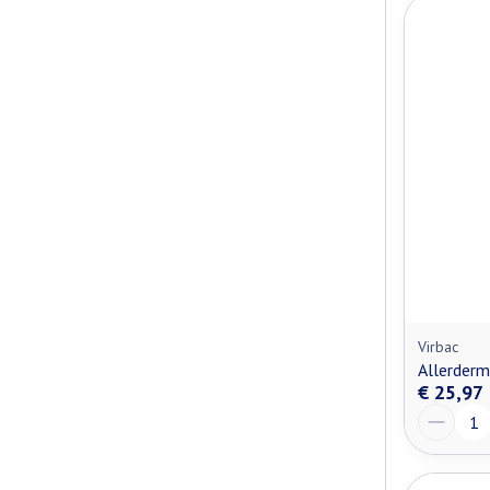
Virbac
Allerder
€ 25,97
Aantal