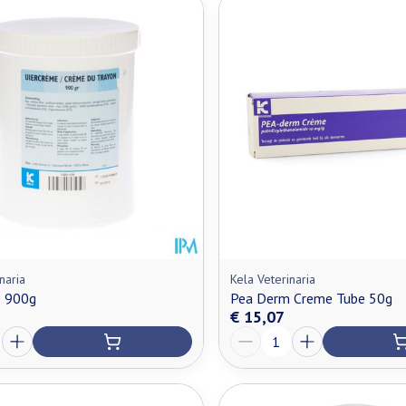
naria
Kela Veterinaria
e 900g
Pea Derm Creme Tube 50g
€ 15,07
Aantal