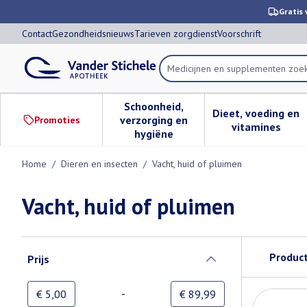
Ga naar de inhoud
Dia 1 van 1
Gratis 
Contact
Gezondheidsnieuws
Tarieven zorgdienst
Voorschrift
Product, merk, categorie...
Schoonheid,
Dieet, voeding en
verzorging en
Promoties
Toon submenu voor Schoonheid,
Toon subm
vitamines
hygiëne
Home
/
Dieren en insecten
/
Vacht, huid of pluimen
Vacht, huid of pluimen
Doorgaan naar productlijst
Produc
Prijs
filter
-
Minimumwaarde
Maximale waarde
€ 5,00
€ 89,99