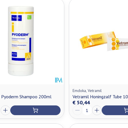
Emdoka, Vetramil
m Pyoderm Shampoo 200ml
Vetramil Honingzalf Tube 1
€ 50,44
Aantal