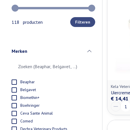
Gebruik de pijltjestoetsen links en rechts om de minimale e
118 producten
Filteren
Merken
filter
Beaphar
Kela Veteri
Belgavet
Uiercrem
Biomethin+
€ 14,41
Aantal
Boehringer
Ceva Sante Animal
Comed
Dechra Veterinary Products