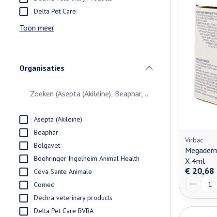
Delta Pet Care
Toon meer
Organisaties
filter
Asepta (Akileine)
Beaphar
Virbac
Belgavet
Megaderm
Boehringer Ingelheim Animal Health
X 4ml
€ 20,68
Ceva Sante Animale
Aantal
Comed
Dechra veterinary products
Delta Pet Care BVBA