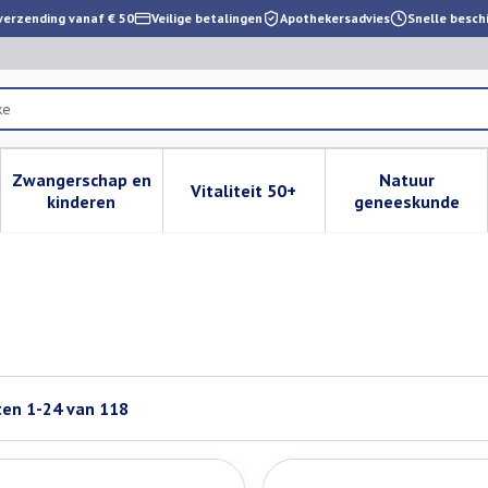
verzending vanaf € 50
Veilige betalingen
Apothekersadvies
Snelle besch
Zwangerschap en
Natuur
Vitaliteit 50+
 verzorging en hygiëne categorie
enu voor Dieet, voeding en vitamines categorie
Toon submenu voor Zwangerschap en kinderen cat
Toon submenu voor Vitaliteit 
Toon subm
kinderen
geneeskunde
ten
1
-
24
van
118