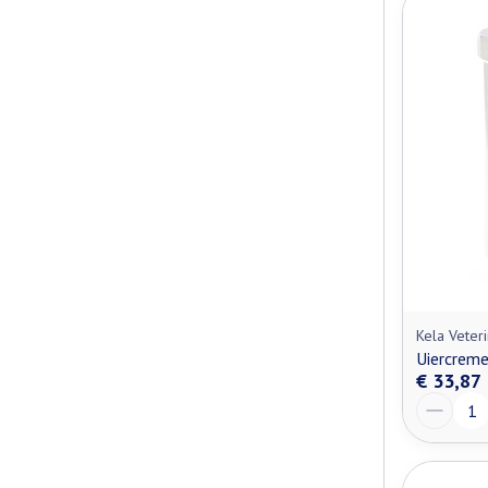
Kela Veteri
Uiercrem
€ 33,87
Aantal