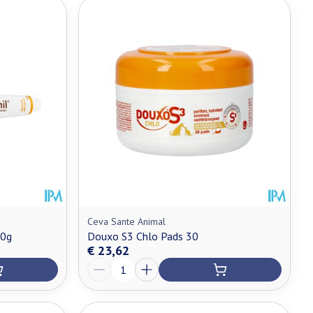
Ceva Sante Animal
00g
Douxo S3 Chlo Pads 30
€ 23,62
Aantal