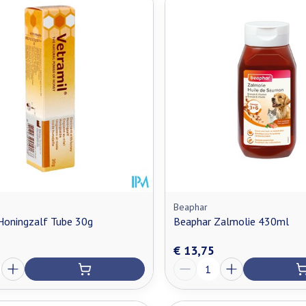
Beaphar
Honingzalf Tube 30g
Beaphar Zalmolie 430ml
€ 13,75
Aantal