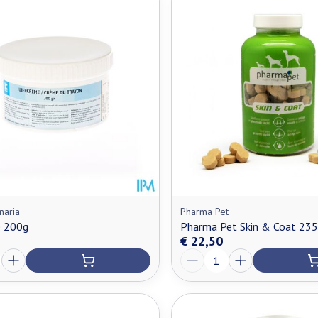
n maximale prijswaarden aan te passen.
naria
Pharma Pet
e 200g
Pharma Pet Skin & Coat 23
€ 22,50
Aantal