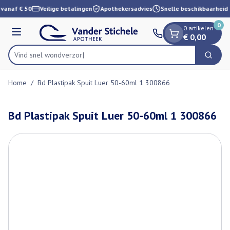
Dia 1 van 1
Ga naar de inhoud
 vanaf € 50
Veilige betalingen
Apothekersadvies
Snelle beschikbaarheid
0
0 artikelen
Menu
€ 0,00
Vind snel wo
Zoek
Product, merk, categorie...
Home
/
Bd Plastipak Spuit Luer 50-60ml 1 300866
Bd Plastipak Spuit Luer 50-60ml 1 300866