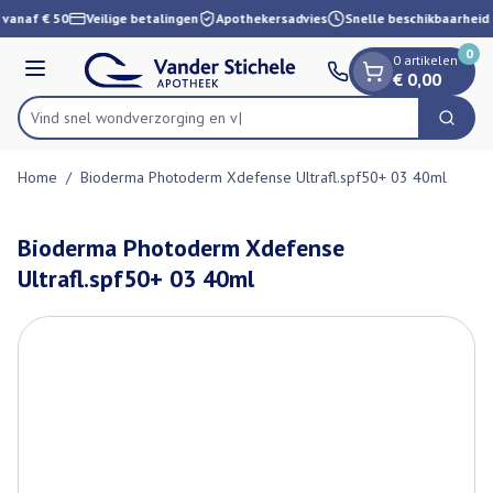
Dia 1 van 1
Ga naar de inhoud
 vanaf € 50
Veilige betalingen
Apothekersadvies
Snelle beschikbaarheid
0
0 artikelen
Menu
€ 0,00
Vind snel wondverzorg
Zoek
Product, merk, categorie...
Home
/
Bioderma Photoderm Xdefense Ultrafl.spf50+ 03 40ml
Bioderma Photoderm Xdefense
Ultrafl.spf50+ 03 40ml