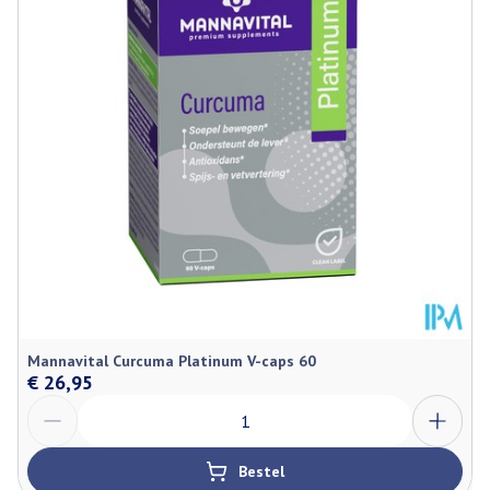
Dieetbeperkingen
Bio
Kamertemperatuur (15°C -
Behoud
25°C)
Mannavital Curcuma Platinum V-caps 60
€ 26,95
Aantal
Bestel