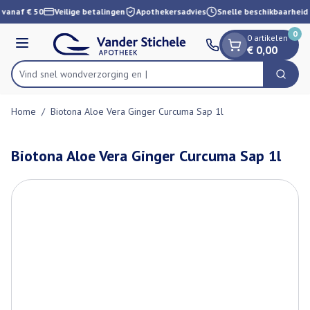
Dia 1 van 1
Ga naar de inhoud
 vanaf € 50
Veilige betalingen
Apothekersadvies
Snelle beschikbaarheid
0
0 artikelen
Menu
€ 0,00
Vind snel wondverzor
Zoek
Product, merk, categorie...
Home
/
Biotona Aloe Vera Ginger Curcuma Sap 1l
Biotona Aloe Vera Ginger Curcuma Sap 1l