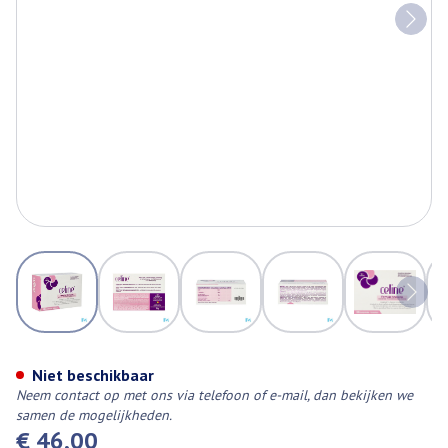
View larger image
View larger image
View larger image
View larger image
View larg
Celine Comp 60 Nf
Niet beschikbaar
Neem contact op met ons via telefoon of e-mail, dan bekijken we
samen de mogelijkheden.
€ 46,00