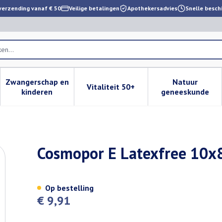
verzending vanaf € 50
Veilige betalingen
Apothekersadvies
Snelle besch
Zwangerschap en
Natuur
Vitaliteit 50+
 verzorging en hygiëne categorie
enu voor Dieet, voeding en vitamines categorie
Toon submenu voor Zwangerschap en kinderen cat
Toon submenu voor Vitaliteit 
Toon subm
kinderen
geneeskunde
 10 P/s
Cosmopor E Latexfree 10x
Op bestelling
€ 9,91