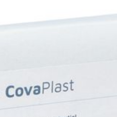
Verpakking
Behoud
Kamertemperatuur (15°C - 