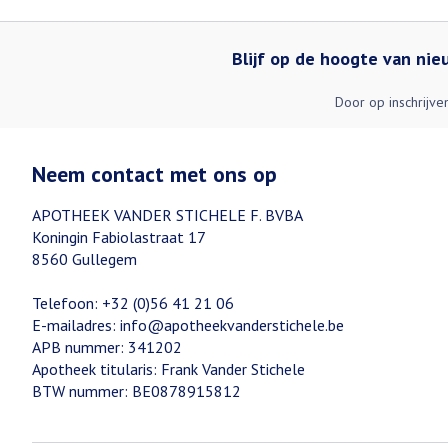
Blijf op de hoogte van ni
Door op inschrijve
Neem contact met ons op
APOTHEEK VANDER STICHELE F. BVBA
Koningin Fabiolastraat 17
8560
Gullegem
Telefoon:
+32 (0)56 41 21 06
E-mailadres:
info@
apotheekvanderstichele.be
APB nummer:
341202
Apotheek titularis:
Frank Vander Stichele
BTW nummer:
BE0878915812