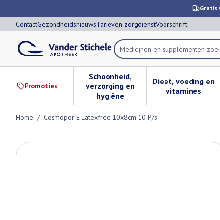
Ga naar de inhoud
Dia 1 van 1
Gratis 
Contact
Gezondheidsnieuws
Tarieven zorgdienst
Voorschrift
Medicijnen en supplement
Product, merk, categorie...
Schoonheid,
Dieet, voeding en
verzorging en
Promoties
Toon submenu voor Schoonheid,
Toon subm
vitamines
hygiëne
Home
/
Cosmopor E Latexfree 10x8cm 10 P/s
Cosmopor E Latexfree 10x8cm