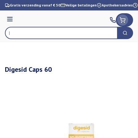
Ga naar de inhoud
Gratis verzending vanaf € 50
Veilige betalingen
Apothekersadvies
Menu
Zoek
Product, merk, categorie...
Digesid Caps 60